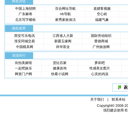
网友浏览
中国上海招聘
百合网址导航
老嫖客视频
广东麻将
nb导航
空心砖
北京写字楼租
家秀家政保洁
福建气象
随机推荐
西安可乐电讯
江西省人大新
国际劳动组织
淮安同城交易
新疆玉缘阁
蕾德商城
中国模具网
祥华茶业
广州旅游网
顶顶排行
街拍美媚馆
货比百家
萝莉吧
一起吧娱乐
健康咨询
性感美女图片
网资门户网
快看小说网
心灵的鸡汤
关于我们 |
联系本站
Copyright© 2008-2
强烈建议使用 IE6