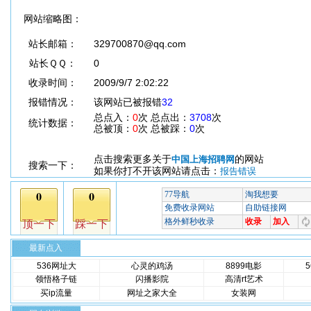
网站缩略图：
站长邮箱：
329700870@qq.com
站长ＱＱ：
0
收录时间：
2009/9/7 2:02:22
报错情况：
该网站已被报错
32
总点入：
0
次 总点出：
3708
次
统计数据：
总被顶：
0
次 总被踩：
0
次
点击搜索更多关于
的网站
中国上海招聘网
搜索一下：
如果你打不开该网站请点击：
报告错误
最新点入
536网址大
心灵的鸡汤
8899电影
领悟格子链
闪播影院
高清rt艺术
买ip流量
网址之家大全
女装网