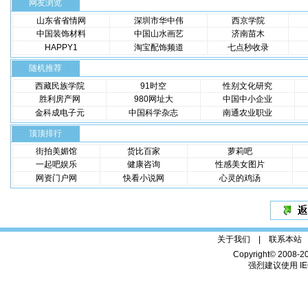
网友浏览
山东省省情网
深圳市华中伟
西京学院
中国装饰材料
中国山水画艺
济南苗木
HAPPY1
淘宝配饰频道
七点秒收录
随机推荐
西藏民族学院
91时空
性别文化研究
胜利房产网
980网址大
中国中小企业
金科成电子元
中国科学杂志
南通农业职业
顶顶排行
街拍美媚馆
货比百家
萝莉吧
一起吧娱乐
健康咨询
性感美女图片
网资门户网
快看小说网
心灵的鸡汤
关于我们 |
联系本站
Copyright© 2008-2
强烈建议使用 IE6