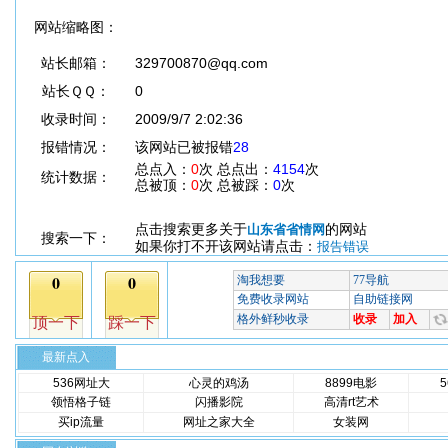
网站缩略图：
站长邮箱：
329700870@qq.com
站长ＱＱ：
0
收录时间：
2009/9/7 2:02:36
报错情况：
该网站已被报错
28
总点入：
0
次 总点出：
4154
次
统计数据：
总被顶：
0
次 总被踩：
0
次
点击搜索更多关于
的网站
山东省省情网
搜索一下：
如果你打不开该网站请点击：
报告错误
最新点入
536网址大
心灵的鸡汤
8899电影
领悟格子链
闪播影院
高清rt艺术
买ip流量
网址之家大全
女装网