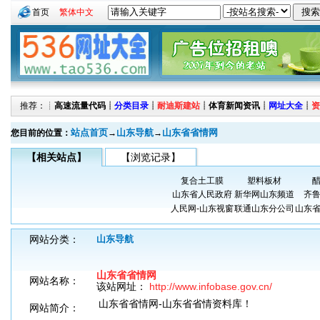
首页
繁体中文
推荐：┊
高速流量代码
┊
分类目录
┊
耐迪斯建站
┊
体育新闻资讯
┊
网址大全
┊
资
站点首页
山东导航
山东省省情网
您目前的位置：
→
→
【相关站点】
【浏览记录】
复合土工膜
塑料板材
山东省人民政府
新华网山东频道
齐
人民网-山东视窗
联通山东分公司
山东
网站分类：
山东导航
山东省省情网
网站名称：
该站网址：
http://www.infobase.gov.cn/
山东省省情网-山东省省情资料库！
网站简介：