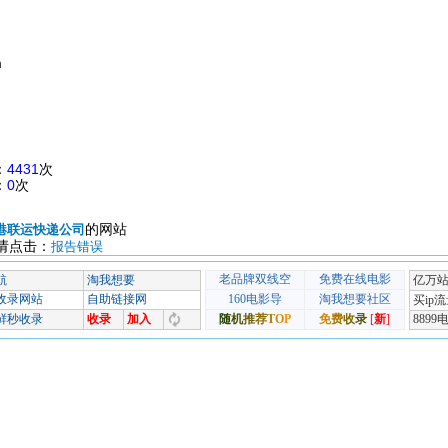
m
：
4431
次
：
0
次
的网站
港联运快递公司
请点击：
报告错误