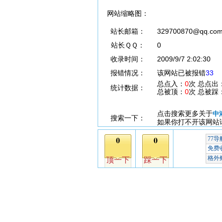
网站缩略图：
站长邮箱：
329700870@qq.co
站长ＱＱ：
0
收录时间：
2009/9/7 2:02:30
报错情况：
该网站已被报错
33
总点入：
0
次 总点出
统计数据：
总被顶：
0
次 总被踩
点击搜索更多关于
中
搜索一下：
如果你打不开该网站