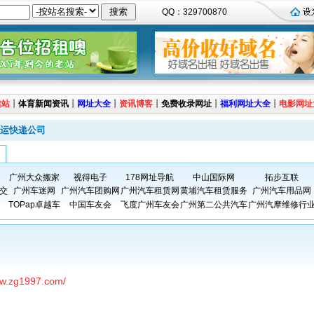
QQ：329700870
建站
┊
体育新闻资讯
┊
网址大全
┊
资讯博客
┊
免费收录网址
┊
福利网址大全
┊
电影网址
运快递公司
广州大众搬家
视得电子
178网址导航
中山国际网
拓步互联
交
广州车迷网
广州汽车团购网
广州汽车租赁网
黄埔汽车租赁服务
广州汽车用品网
TOPap卓越车
中国车友会
飞度广州车友会
广州第二公共汽车
广州汽摩维修行
ww.zg1997.com/