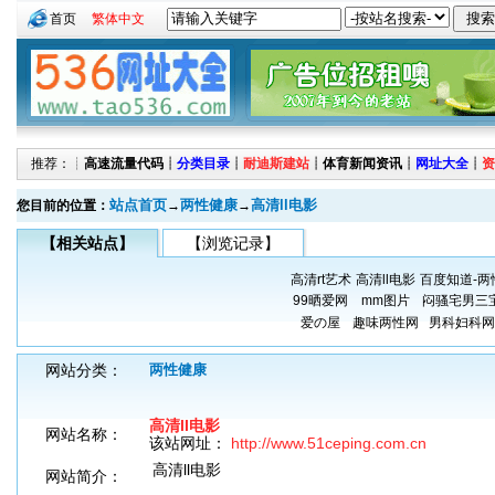
首页
繁体中文
推荐：┊
高速流量代码
┊
分类目录
┊
耐迪斯建站
┊
体育新闻资讯
┊
网址大全
┊
资
站点首页
两性健康
高清ll电影
您目前的位置：
→
→
【相关站点】
【浏览记录】
高清rt艺术
高清ll电影
百度知道-两
99晒爱网
mm图片
闷骚宅男三
爱の屋
趣味两性网
男科妇科网
网站分类：
两性健康
高清ll电影
网站名称：
该站网址：
http://www.51ceping.com.cn
高清ll电影
网站简介：