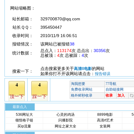
网站缩略图：
站长邮箱：
329700870@qq.com
站长ＱＱ：
395450447
收录时间：
2010/11/9 16:06:51
报错情况：
该网站已被报错
38
总点入：
113174
次 总点出：
30356
次
统计数据：
总被顶：
4
次 总被踩：
4
次
点击搜索更多关于
的网站
高清ll电影
搜索一下：
如果你打不开该网站请点击：
报告错误
最新点入
536网址大
心灵的鸡汤
8899电影
领悟格子链
闪播影院
高清rt艺术
买ip流量
网址之家大全
女装网