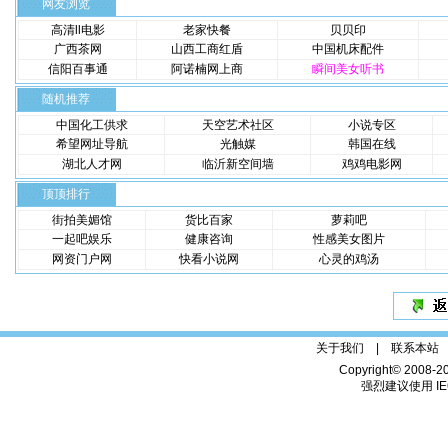
网友浏览
高清ll电影
老家快餐
贝贝印
广西茶网
山西工商红盾
中国机床配件
信阳百事通
阿诺楠网上商
瞬间美女听书
随机推荐
中国化工供求
天空艺术社区
小说专区
希望网址导航
光触媒
韩国在线
湖北人才网
临沂新空间墙
鸡鸡电影网
顶顶排行
街拍美媚馆
货比百家
萝莉吧
一起吧娱乐
健康咨询
性感美女图片
网资门户网
快看小说网
心灵的鸡汤
关于我们 |
联系本站
Copyright© 2008-2
强烈建议使用 IE6