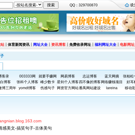
QQ：329700870
建站
┊
体育新闻资讯
┊
网址大全
┊
资讯博客
┊
免费收录网址
┊
福利网址大全
┊
电影网址
子
博客录
003333网
就要手赚网
网易博客
志运博客
蓝天网摘
张柏松
白博客
张科个人博客
峰少数卡
星剑个人博客
四不像的博客
网络赚钱项目
好耳
微博三周年
yomdt博客
伤感句子
网资官方网站
番禺网站建设
lareina
移动
idangnian.blog.163.com
情感美文-搞笑句子-古体美句