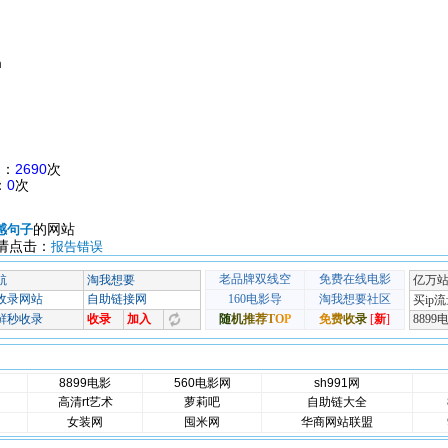
m
出：
2690
次
：
0
次
的网站
感句子
请点击：
报告错误
8899电影
560电影网
sh991网
高清rt艺术
萝莉吧
自助链大全
女装网
囤米网
华商网站联盟