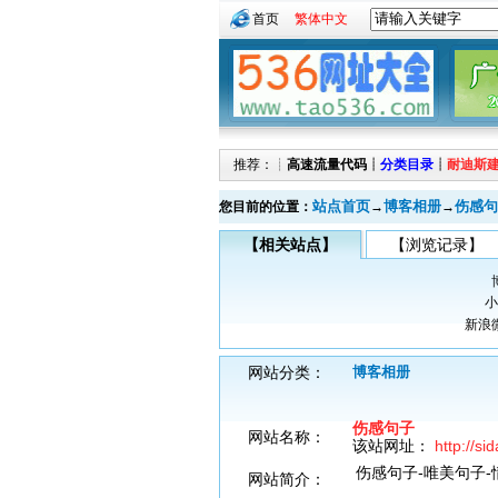
首页
繁体中文
推荐：┊
高速流量代码
┊
分类目录
┊
耐迪斯
站点首页
博客相册
伤感句
您目前的位置：
→
→
【相关站点】
【浏览记录】
小
新浪
网站分类：
博客相册
伤感句子
网站名称：
该站网址：
http://s
伤感句子-唯美句子-
网站简介：