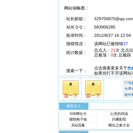
网站缩略图：
站长邮箱：
329700870@qq.co
站长ＱＱ：
583906285
收录时间：
2012/8/27 16:12:04
报错情况：
该网站已被报错
27
总点入：
21
次 总点
统计数据：
总被顶：
0
次 总被踩
点击搜索更多关于
伤
搜索一下：
如果你打不开该网站
最新点入
536网址大
心灵的鸡汤
领悟格子链
闪播影院
买ip流量
网址之家大全