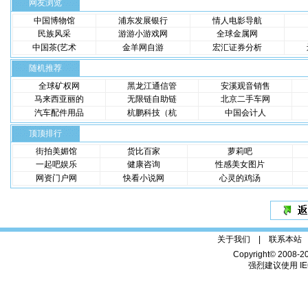
网友浏览
中国博物馆
浦东发展银行
情人电影导航
民族风采
游游小游戏网
全球金属网
中国茶(艺术
金羊网自游
宏汇证券分析
随机推荐
全球矿权网
黑龙江通信管
安溪观音销售
马来西亚丽的
无限链自助链
北京二手车网
汽车配件用品
杭鹏科技（杭
中国会计人
顶顶排行
街拍美媚馆
货比百家
萝莉吧
一起吧娱乐
健康咨询
性感美女图片
网资门户网
快看小说网
心灵的鸡汤
关于我们 |
联系本站
Copyright© 2008-2
强烈建议使用 IE6