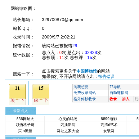
网站缩略图：
站长邮箱：
329700870@qq.com
站长ＱＱ：
0
收录时间：
2009/9/7 2:02:21
报错情况：
该网站已被报错
29
总点入：
0
次 总点出：
32428
次
统计数据：
总被顶：
11
次 总被踩：
15
次
点击搜索更多关于
的网站
中国博物馆
搜索一下：
如果你打不开该网站请点击：
报告错误
最新点入
536网址大
心灵的鸡汤
8899电影
领悟格子链
闪播影院
高清rt艺术
买ip流量
网址之家大全
女装网