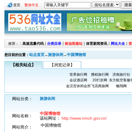
首页
繁体中文
推荐：┊
高速流量代码
┊
分类目录
┊
耐迪斯建站
┊
体育新闻资讯
┊
网址大全
┊
资
站点首页
旅游休闲
中国博物馆
您目前的位置：
→
→
【相关站点】
【浏览记录】
世界旅行网
携程旅行网
济南旅行社
会议酒店网
20打折网
东方航空客服
金汉宫休闲会所
飞讯商旅网
畅翔网
网站分类：
旅游休闲
中国博物馆
网站名称：
该站网址：
http://www.nmch.gov.cn/
中国博物馆
网站简介：