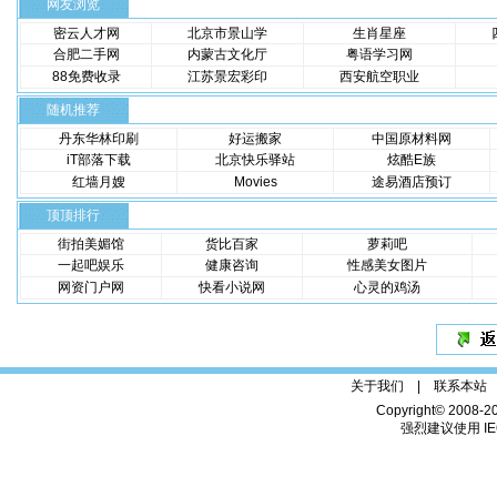
网友浏览
密云人才网
北京市景山学
生肖星座
合肥二手网
内蒙古文化厅
粤语学习网
88免费收录
江苏景宏彩印
西安航空职业
随机推荐
丹东华林印刷
好运搬家
中国原材料网
iT部落下载
北京快乐驿站
炫酷E族
红墙月嫂
Movies
途易酒店预订
顶顶排行
街拍美媚馆
货比百家
萝莉吧
一起吧娱乐
健康咨询
性感美女图片
网资门户网
快看小说网
心灵的鸡汤
关于我们 |
联系本站
Copyright© 2008-2
强烈建议使用 IE6