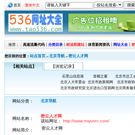
首页
繁体中文
推荐：┊
高速流量代码
┊
分类目录
┊
耐迪斯建站
┊
体育新闻资讯
┊
网址大全
┊
资
站点首页
北京导航
密云人才网
您目前的位置：
→
→
【相关站点】
【浏览记录】
石景山信息港
首都之窗
北京市总工
北京人大常委会
北京市政新闻网
北京市政协
北京市政研究室
北京进出口贸易网
北京商务服
网站分类：
北京导航
密云人才网
网站名称：
该站网址：
http://www.miyunrc.com/
密云人才网
网站简介：