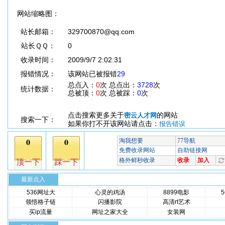
网站缩略图：
站长邮箱：
329700870@qq.com
站长ＱＱ：
0
收录时间：
2009/9/7 2:02:31
报错情况：
该网站已被报错
29
总点入：
0
次 总点出：
3728
次
统计数据：
总被顶：
0
次 总被踩：
0
次
点击搜索更多关于
的网站
密云人才网
搜索一下：
如果你打不开该网站请点击：
报告错误
最新点入
536网址大
心灵的鸡汤
8899电影
领悟格子链
闪播影院
高清rt艺术
买ip流量
网址之家大全
女装网