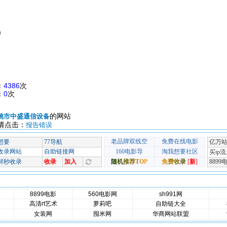
m
：
4386
次
：
0
次
的网站
姚市中盛通信设备
请点击：
报告错误
8899电影
560电影网
sh991网
高清rt艺术
萝莉吧
自助链大全
女装网
囤米网
华商网站联盟