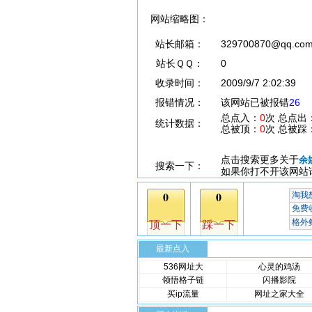
网站缩略图：
站长邮箱：
329700870@qq.co
站长ＱＱ：
0
收录时间：
2009/9/7 2:02:39
报错情况：
该网站已被报错
26
总点入：
0
次 总点出
统计数据：
总被顶：
0
次 总被踩
点击搜索更多关于
余
搜索一下：
如果你打不开该网站
最新点入
536网址大
心灵的鸡汤
领悟格子链
闪播影院
买ip流量
网址之家大全