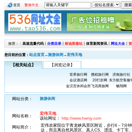
首页
繁体中文
推荐：┊
高速流量代码
┊
分类目录
┊
耐迪斯建站
┊
体育新闻资讯
┊
网址大全
┊
资
站点首页
旅游休闲
宏伟天地
您目前的位置：
→
→
【相关站点】
【浏览记录】
世界旅行网
携程旅行网
济南旅行社
会议酒店网
20打折网
东方航空客服
金汉宫休闲会所
飞讯商旅网
畅翔网
网站分类：
旅游休闲
宏伟天地
网站名称：
该站网址：
http://www.hwnjy.com
宏伟农家院位于青龙峡风景区附近，步行6－7分钟
网站简介：
达，而且离自然风景区、真人CS、漂流、卡丁车