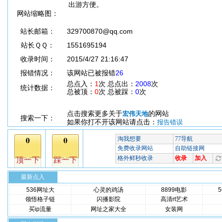
出游方便。
网站缩略图：
站长邮箱：
329700870@qq.com
站长ＱＱ：
1551695194
收录时间：
2015/4/27 21:16:47
报错情况：
该网站已被报错
26
总点入：
1
次 总点出：
2008
次
统计数据：
总被顶：
0
次 总被踩：
0
次
点击搜索更多关于
的网站
宏伟天地
搜索一下：
如果你打不开该网站请点击：
报告错误
最新点入
536网址大
心灵的鸡汤
8899电影
领悟格子链
闪播影院
高清rt艺术
买ip流量
网址之家大全
女装网