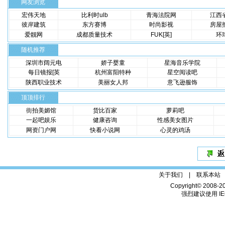
网友浏览
宏伟天地
比利时ulb
青海法院网
江西
彼岸建筑
东方赛博
时尚影视
房屋
爱靓网
成都质量技术
FUK[英]
环
随机推荐
深圳市阔元电
娇子婴童
星海音乐学院
每日镜报[英
杭州富阳特种
星空阅读吧
陕西职业技术
美丽女人邦
意飞逊服饰
顶顶排行
街拍美媚馆
货比百家
萝莉吧
一起吧娱乐
健康咨询
性感美女图片
网资门户网
快看小说网
心灵的鸡汤
关于我们 |
联系本站
Copyright© 2008-2
强烈建议使用 IE6