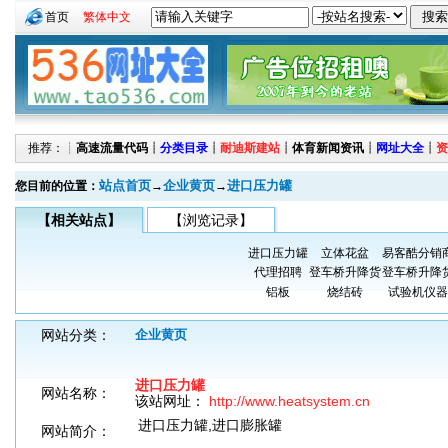
首页
繁体中文
推荐：┊
高速流量代码
┊
分类目录
┊
耐迪斯建站
┊
体育新闻资讯
┊
网址大全
┊
资
站点首页
企业黄页
进口压力罐
您目前的位置：
→
→
【相关站点】
【浏览记录】
进口压力罐
立体花盆
易客酷分销
代理招聘
登车桥升降货
登车桥升降
铝板
烧结砖
试验机仪器
网站分类：
企业黄页
进口压力罐
网站名称：
该站网址：
http://www.heatsystem.cn
进口压力罐,进口膨胀罐
网站简介：