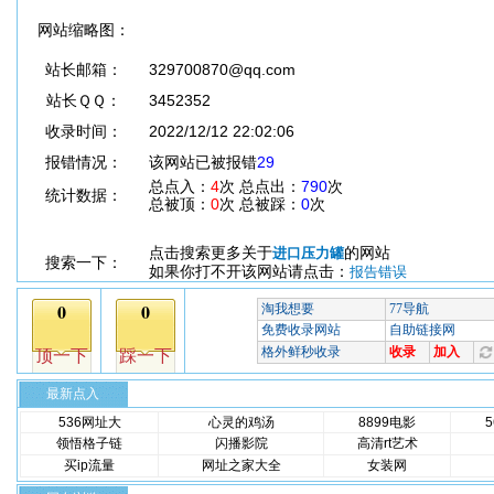
网站缩略图：
站长邮箱：
329700870@qq.com
站长ＱＱ：
3452352
收录时间：
2022/12/12 22:02:06
报错情况：
该网站已被报错
29
总点入：
4
次 总点出：
790
次
统计数据：
总被顶：
0
次 总被踩：
0
次
点击搜索更多关于
的网站
进口压力罐
搜索一下：
如果你打不开该网站请点击：
报告错误
最新点入
536网址大
心灵的鸡汤
8899电影
领悟格子链
闪播影院
高清rt艺术
买ip流量
网址之家大全
女装网