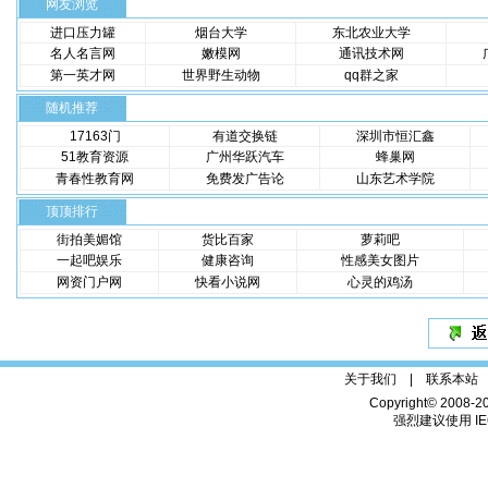
网友浏览
进口压力罐
烟台大学
东北农业大学
名人名言网
嫩模网
通讯技术网
第一英才网
世界野生动物
qq群之家
随机推荐
17163门
有道交换链
深圳市恒汇鑫
51教育资源
广州华跃汽车
蜂巢网
青春性教育网
免费发广告论
山东艺术学院
顶顶排行
街拍美媚馆
货比百家
萝莉吧
一起吧娱乐
健康咨询
性感美女图片
网资门户网
快看小说网
心灵的鸡汤
关于我们 |
联系本站
Copyright© 2008-2
强烈建议使用 IE6