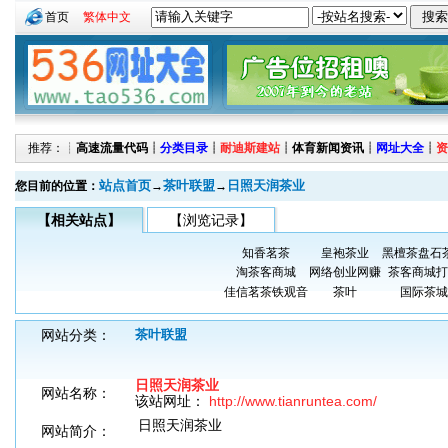
首页
繁体中文
推荐：┊
高速流量代码
┊
分类目录
┊
耐迪斯建站
┊
体育新闻资讯
┊
网址大全
┊
资
站点首页
茶叶联盟
日照天润茶业
您目前的位置：
→
→
【相关站点】
【浏览记录】
知香茗茶
皇袍茶业
黑檀茶盘石
淘茶客商城
网络创业网赚
茶客商城打
佳信茗茶铁观音
茶叶
国际茶城
网站分类：
茶叶联盟
日照天润茶业
网站名称：
该站网址：
http://www.tianruntea.com/
日照天润茶业
网站简介：