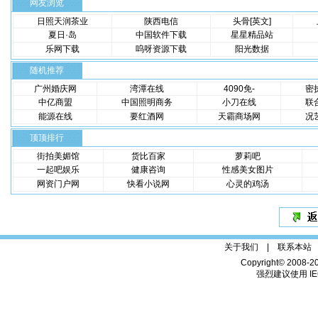
网友浏览
日照天润茶业
陕西电信
头骨[英文]
夏日·岛
中国软件下载
星星精品站
乐网下载
呜呀资源下载
阳光数据
随机推荐
广州婚庆网
湾潭在线
4090免-
密
中亿商盟
中国照明商务
小刀在线
联
能源在线
要红酒网
天霸商场网
况
顶顶排行
街拍美媚馆
货比百家
萝莉吧
一起吧娱乐
健康咨询
性感美女图片
网资门户网
快看小说网
心灵的鸡汤
关于我们 |
联系本站
Copyright© 2008-2
强烈建议使用 IE6