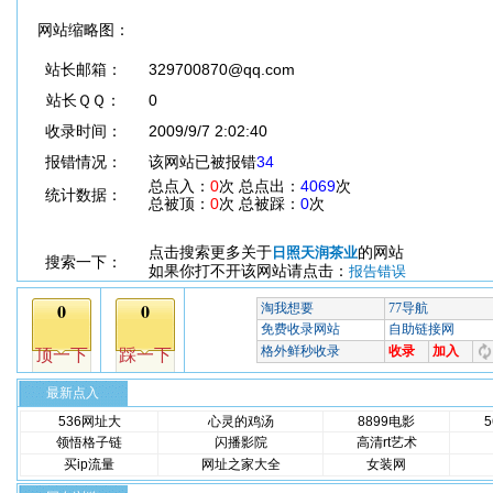
网站缩略图：
站长邮箱：
329700870@qq.com
站长ＱＱ：
0
收录时间：
2009/9/7 2:02:40
报错情况：
该网站已被报错
34
总点入：
0
次 总点出：
4069
次
统计数据：
总被顶：
0
次 总被踩：
0
次
点击搜索更多关于
的网站
日照天润茶业
搜索一下：
如果你打不开该网站请点击：
报告错误
最新点入
536网址大
心灵的鸡汤
8899电影
领悟格子链
闪播影院
高清rt艺术
买ip流量
网址之家大全
女装网