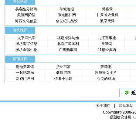
网友浏览
易客酷分销商
羊城晚报
博客录
美腿网|O型
激光配件网
甘肃省农业科
海西文化信息
创世纪礼品设
数字天津
随机推荐
太平洋汽车
福建海洋与渔
九江百事通
潍坊淘宝信息
北京广源国利
食谱网
潍坊金瑞生物
广州购车网
41楼经典语
顶顶排行
街拍美媚馆
货比百家
萝莉吧
一起吧娱乐
健康咨询
性感美女图片
网资门户网
快看小说网
心灵的鸡汤
关于我们 |
联系本站
Copyright© 2008-2
强烈建议使用 IE6