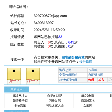
网站缩略图：
站长邮箱：
329700870@qq.com
站长ＱＱ：
3490313997
收录时间：
2024/5/31 16:59:20
报错情况：
该网站已被报错
33
总点入：
6
次 总点出：
643
次
统计数据：
总被顶：
0
次 总被踩：
0
次
点击搜索更多关于
的网站
易客酷分销商城
搜索一下：
如果你打不开该网站请点击：
报告错误
最新点入
536网址大
心灵的鸡汤
8899电影
领悟格子链
闪播影院
高清rt艺术
买ip流量
网址之家大全
女装网