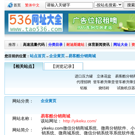
首页
繁体中文
推荐：┊
高速流量代码
┊
分类目录
┊
耐迪斯建站
┊
体育新闻资讯
┊
网址大全
┊
资
站点首页
企业黄页
易客酷分销商城
您目前的位置：
→
→
【相关站点】
【浏览记录】
进口压力罐
立体花盆
易客酷分销
代理招聘
登车桥升降货
登车桥升降
铝板
烧结砖
试验机仪器
网站分类：
企业黄页
易客酷分销商城
网站名称：
该站网址：
http://yikeku.com/
yikeku.com微信分销商城系统、微商分销软件
网站简介：
销系统、微商城系统、微信分销系统等系统软件推