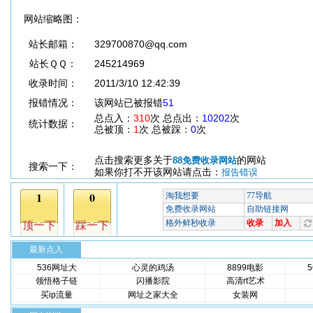
网站缩略图：
站长邮箱：
329700870@qq.com
站长ＱＱ：
245214969
收录时间：
2011/3/10 12:42:39
报错情况：
该网站已被报错
51
总点入：
310
次 总点出：
10202
次
统计数据：
总被顶：
1
次 总被踩：
0
次
点击搜索更多关于
的网站
88免费收录网站
搜索一下：
如果你打不开该网站请点击：
报告错误
最新点入
536网址大
心灵的鸡汤
8899电影
领悟格子链
闪播影院
高清rt艺术
买ip流量
网址之家大全
女装网