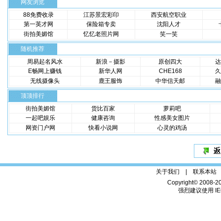
网友浏览
88免费收录
江苏景宏彩印
西安航空职业
第一英才网
保险箱专卖
沈阳人才
街拍美媚馆
忆忆老照片网
笑一笑
随机推荐
周易起名风水
新浪－摄影
原创四大
达
E畅网上赚钱
新华人网
CHE168
久
无线摄像头
鹿王服饰
中华信天邮
融
顶顶排行
街拍美媚馆
货比百家
萝莉吧
一起吧娱乐
健康咨询
性感美女图片
网资门户网
快看小说网
心灵的鸡汤
关于我们 |
联系本站
Copyright© 2008-2
强烈建议使用 IE6