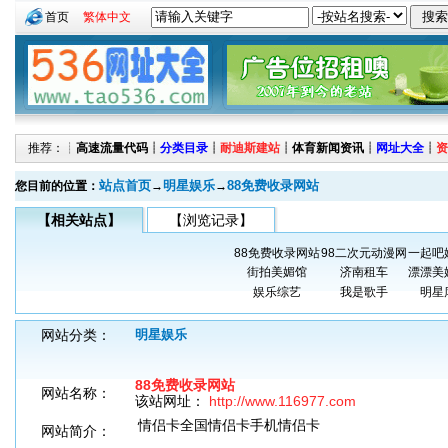
首页
繁体中文
推荐：┊
高速流量代码
┊
分类目录
┊
耐迪斯建站
┊
体育新闻资讯
┊
网址大全
┊
资
站点首页
明星娱乐
88免费收录网站
您目前的位置：
→
→
【相关站点】
【浏览记录】
88免费收录网站
98二次元动漫网
一起吧
街拍美媚馆
济南租车
漂漂美
娱乐综艺
我是歌手
明星
网站分类：
明星娱乐
88免费收录网站
网站名称：
该站网址：
http://www.116977.com
情侣卡全国情侣卡手机情侣卡
网站简介：