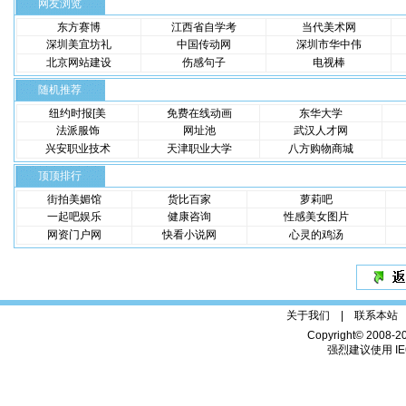
网友浏览
东方赛博
江西省自学考
当代美术网
深圳美宜坊礼
中国传动网
深圳市华中伟
北京网站建设
伤感句子
电视棒
随机推荐
纽约时报[美
免费在线动画
东华大学
法派服饰
网址池
武汉人才网
兴安职业技术
天津职业大学
八方购物商城
顶顶排行
街拍美媚馆
货比百家
萝莉吧
一起吧娱乐
健康咨询
性感美女图片
网资门户网
快看小说网
心灵的鸡汤
关于我们 |
联系本站
Copyright© 2008-2
强烈建议使用 IE6