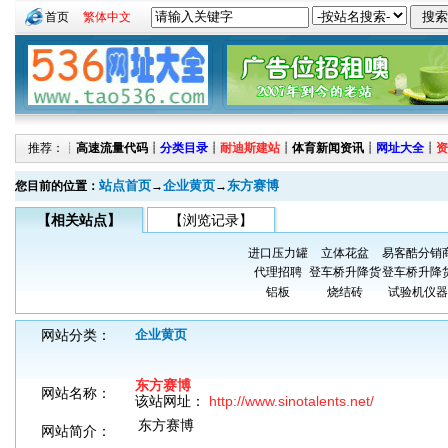
首页
繁体中文
推荐：┊
高速流量代码
┊
分类目录
┊
耐迪斯建站
┊
体育新闻资讯
┊
网址大全
┊
资
站点首页
企业黄页
东方赛博
您目前的位置：
→
→
【相关站点】
【浏览记录】
进口压力罐
立体花盆
易客酷分销
代理招聘
登车桥升降货
登车桥升降
铝板
烧结砖
试验机仪器
网站分类：
企业黄页
东方赛博
网站名称：
该站网址：
http://www.sinotalents.net/
东方赛博
网站简介：