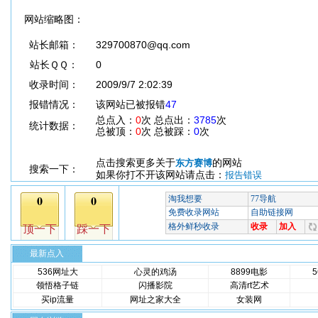
网站缩略图：
站长邮箱：
329700870@qq.com
站长ＱＱ：
0
收录时间：
2009/9/7 2:02:39
报错情况：
该网站已被报错
47
总点入：
0
次 总点出：
3785
次
统计数据：
总被顶：
0
次 总被踩：
0
次
点击搜索更多关于
的网站
东方赛博
搜索一下：
如果你打不开该网站请点击：
报告错误
最新点入
536网址大
心灵的鸡汤
8899电影
领悟格子链
闪播影院
高清rt艺术
买ip流量
网址之家大全
女装网