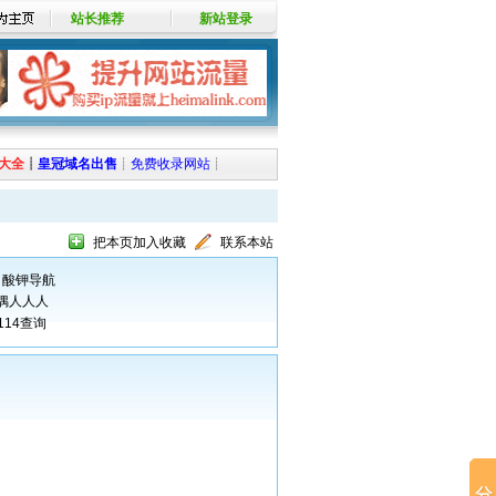
站长推荐
新站登录
大全
┊
皇冠域名出售
┊
免费收录网站
┊
把本页加入收藏
联系本站
甲酸钾导航
偶人人人
114查询