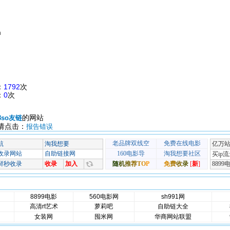
m
：
1792
次
：
0
次
的网站
8so友链
请点击：
报告错误
8899电影
560电影网
sh991网
高清rt艺术
萝莉吧
自助链大全
女装网
囤米网
华商网站联盟