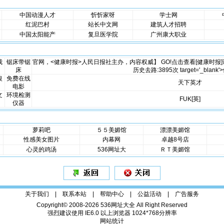
中国动漫人才
忻忻家呀
学士网
红泥巴村
站长中文网
建筑人才招聘
中国太阳能产
复旦医学院
广州康大职业
我
锯床带锯
官网，<健康时报>人民日报社主办，内容权威】 GO!点击查看[健康时报]详情
床
历史去路:3895次 target='_blan
银
免费在线
天下英才
电影
文
环境检测
FUK[英]
仪器
萝莉吧
５５美媚馆
漂漂美媚馆
性感美女图片
内幕网
卓越8号店
心灵的鸡汤
536网址大
ＲＴ美媚馆
关于我们 |
联系本站
| 帮助中心 | 公益活动 | 广告服务
Copyright© 2008-2026
536网址大全
All Right Reserved
强烈建议使用 IE6.0 以上浏览器 1024*768分辨率
网站统计