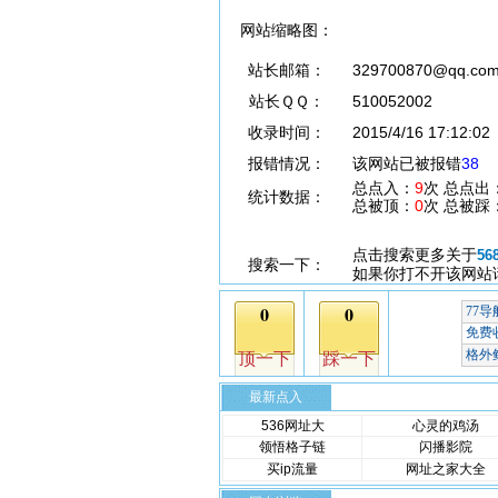
网站缩略图：
站长邮箱：
329700870@qq.co
站长ＱＱ：
510052002
收录时间：
2015/4/16 17:12:02
报错情况：
该网站已被报错
38
总点入：
9
次 总点出
统计数据：
总被顶：
0
次 总被踩
点击搜索更多关于
56
搜索一下：
如果你打不开该网站
最新点入
536网址大
心灵的鸡汤
领悟格子链
闪播影院
买ip流量
网址之家大全