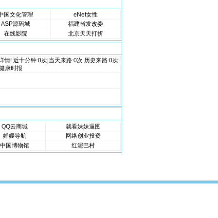
中国文化管理
eNet女性
ASP源码城
福建省发改委
在线影院
北京天天打折
! 近十分钟:0次|当天来路:0次 历史来路:0次|
k'>健康时报
QQ云商城
就看妹妹逼图
婵媛导航
网络创业投资
中国博物馆
红泥巴村