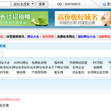
QQ：329700870
建站
┊
体育新闻资讯
┊
网址大全
┊
资讯博客
┊
免费收录网址
┊
福利网址大全
┊
电影网址
o友链
6网址大全
sh991网址
免费收录网
囤米网
华商网站联盟
KK导航
收录站长
网址收录站长
站长网址收录
全天下网址导航
全球企业
捐粮网
钙导航
镀铥网
宁德医院网
貂女网
优金集结
全球网址提交网
ww.568so.com
友链交换