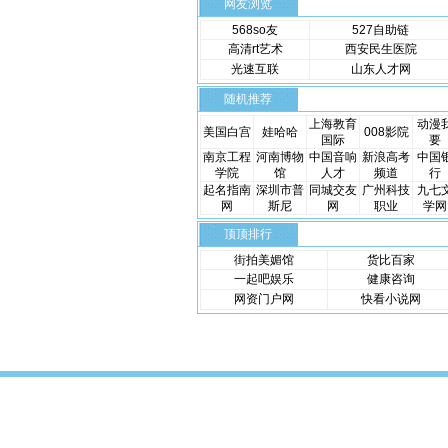
网友浏览
568so友
527自助链
高清rt艺术
西安民生医院
光速互联
山东人才网
随机推荐
上海教育
动漫
美国白宫
娃哈哈
008影院
国际
要
南京工程
河南博物
中国音响
新浪高考
中国
学院
馆
人才
频道
行
起名指南
深圳市普
同城交友
广州科技
九七
网
斯尼
网
职业
学网
顶顶排行
街拍美媚馆
货比百家
一起吧娱乐
健康咨询
网资门户网
快看小说网