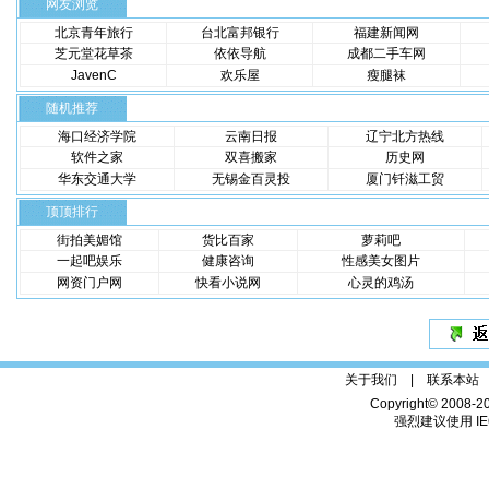
网友浏览
北京青年旅行
台北富邦银行
福建新闻网
芝元堂花草茶
依依导航
成都二手车网
JavenC
欢乐屋
瘦腿袜
随机推荐
海口经济学院
云南日报
辽宁北方热线
软件之家
双喜搬家
历史网
华东交通大学
无锡金百灵投
厦门钎滋工贸
顶顶排行
街拍美媚馆
货比百家
萝莉吧
一起吧娱乐
健康咨询
性感美女图片
网资门户网
快看小说网
心灵的鸡汤
关于我们 |
联系本站
Copyright© 2008-2
强烈建议使用 IE6