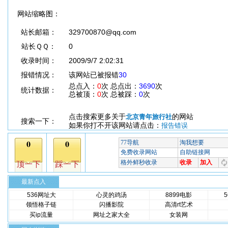
网站缩略图：
站长邮箱：
329700870@qq.com
站长ＱＱ：
0
收录时间：
2009/9/7 2:02:31
报错情况：
该网站已被报错
30
总点入：
0
次 总点出：
3690
次
统计数据：
总被顶：
0
次 总被踩：
0
次
点击搜索更多关于
的网站
北京青年旅行社
搜索一下：
如果你打不开该网站请点击：
报告错误
最新点入
536网址大
心灵的鸡汤
8899电影
领悟格子链
闪播影院
高清rt艺术
买ip流量
网址之家大全
女装网