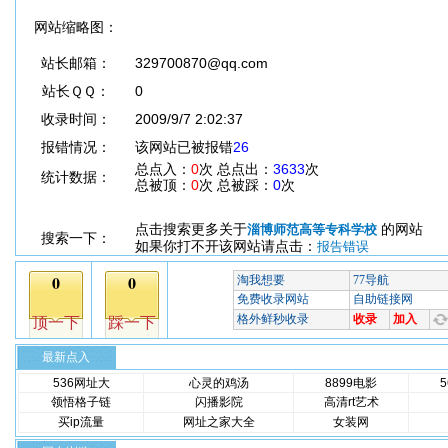
网站缩略图：
站长邮箱：
329700870@qq.com
站长ＱＱ：
0
收录时间：
2009/9/7 2:02:37
报错情况：
该网站已被报错
26
总点入：
0
次 总点出：
3633
次
统计数据：
总被顶：
0
次 总被踩：
0
次
点击搜索更多关于
的网站
淄博师范高等专科学校
搜索一下：
如果你打不开该网站请点击：
报告错误
最新点入
536网址大
心灵的鸡汤
8899电影
领悟格子链
闪播影院
高清rt艺术
买ip流量
网址之家大全
女装网