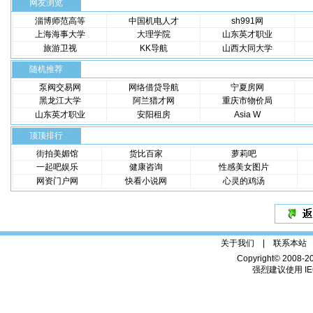
网友浏览
淄博师范高等
中国机电人才
sh991网
上海海事大学
大理学院
山东英才职业
旅游卫视
KK导航
山西大同大学
随机推荐
泵阀交易网
网络借贷导航
宁夏房网
黑龙江大学
阿兰猎才网
重庆市物价局
山东英才职业
安阳租房
Asia W
顶顶排行
街拍美媚馆
货比百家
萝莉吧
一起吧娱乐
健康咨询
性感美女图片
网资门户网
快看小说网
心灵的鸡汤
关于我们 |
联系本站
Copyright© 2008-2
强烈建议使用 IE6