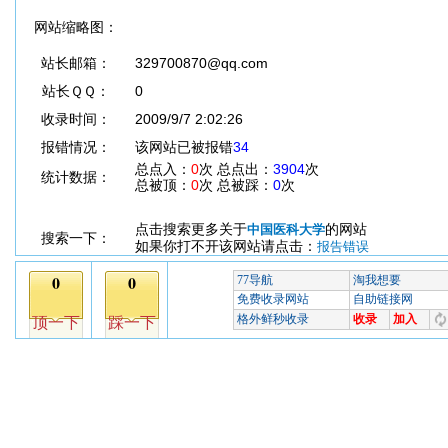
网站缩略图：
站长邮箱：
329700870@qq.com
站长ＱＱ：
0
收录时间：
2009/9/7 2:02:26
报错情况：
该网站已被报错
34
总点入：
0
次 总点出：
3904
次
统计数据：
总被顶：
0
次 总被踩：
0
次
点击搜索更多关于
的网站
中国医科大学
搜索一下：
如果你打不开该网站请点击：
报告错误