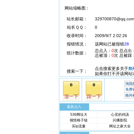
网站缩略图：
站长邮箱：
329700870@qq.co
站长ＱＱ：
0
收录时间：
2009/9/7 2:02:26
报错情况：
该网站已被报错
28
总点入：
0
次 总点出
统计数据：
总被顶：
0
次 总被踩
点击搜索更多关于
郑
搜索一下：
如果你打不开该网站
最新点入
536网址大
心灵的鸡汤
领悟格子链
闪播影院
买ip流量
网址之家大全