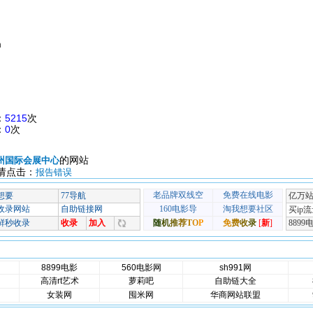
m
：
5215
次
：
0
次
的网站
州国际会展中心
请点击：
报告错误
8899电影
560电影网
sh991网
高清rt艺术
萝莉吧
自助链大全
女装网
囤米网
华商网站联盟