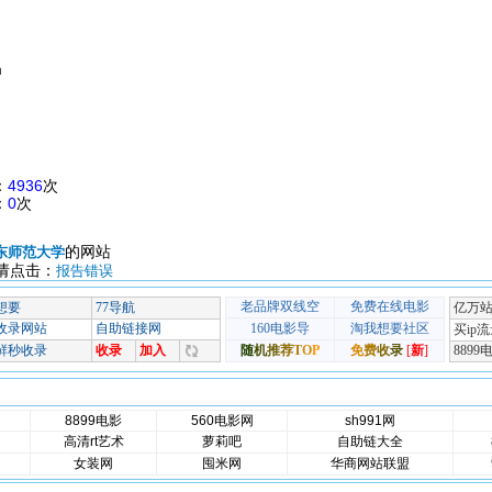
m
：
4936
次
：
0
次
的网站
东师范大学
请点击：
报告错误
8899电影
560电影网
sh991网
高清rt艺术
萝莉吧
自助链大全
女装网
囤米网
华商网站联盟