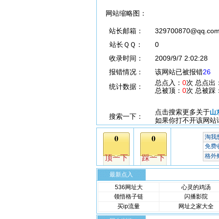
网站缩略图：
站长邮箱：
329700870@qq.co
站长ＱＱ：
0
收录时间：
2009/9/7 2:02:28
报错情况：
该网站已被报错
26
总点入：
0
次 总点出
统计数据：
总被顶：
0
次 总被踩
点击搜索更多关于
山
搜索一下：
如果你打不开该网站
最新点入
536网址大
心灵的鸡汤
领悟格子链
闪播影院
买ip流量
网址之家大全