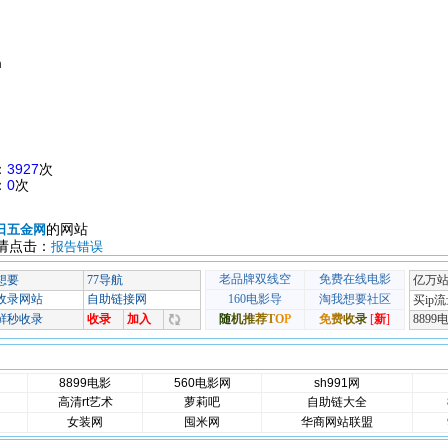
m
：
3927
次
：
0
次
的网站
日五金网
请点击：
报告错误
8899电影
560电影网
sh991网
高清rt艺术
萝莉吧
自助链大全
女装网
囤米网
华商网站联盟