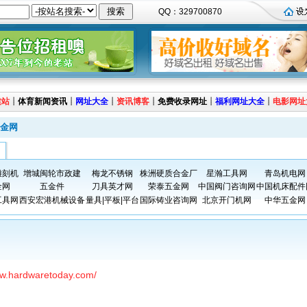
QQ：329700870
建站
┊
体育新闻资讯
┊
网址大全
┊
资讯博客
┊
免费收录网址
┊
福利网址大全
┊
电影网址
金网
雕刻机
增城闽轮市政建
梅龙不锈钢
株洲硬质合金厂
星瀚工具网
青岛机电网
金网
五金件
刀具英才网
荣泰五金网
中国阀门咨询网
中国机床配件
工具网
西安宏港机械设备
量具|平板|平台
国际铸业咨询网
北京开门机网
中华五金网
ww.hardwaretoday.com/