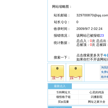
网站缩略图：
站长邮箱：
329700870@qq.co
站长ＱＱ：
0
收录时间：
2009/9/7 2:02:24
报错情况：
该网站已被报错
23
总点入：
0
次 总点出
统计数据：
总被顶：
0
次 总被踩
点击搜索更多关于
今
搜索一下：
如果你打不开该网站
最新点入
536网址大
心灵的鸡汤
领悟格子链
闪播影院
买ip流量
网址之家大全