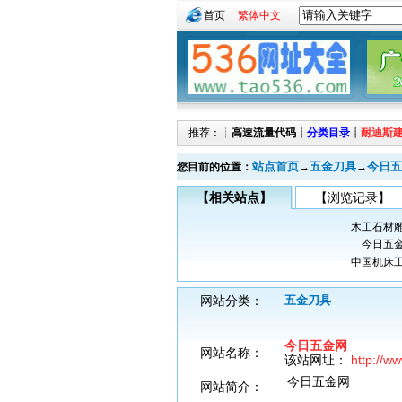
首页
繁体中文
推荐：┊
高速流量代码
┊
分类目录
┊
耐迪斯
站点首页
五金刀具
今日五
您目前的位置：
→
→
【相关站点】
【浏览记录】
木工石材
今日五
中国机床
网站分类：
五金刀具
今日五金网
网站名称：
该站网址：
http://w
今日五金网
网站简介：