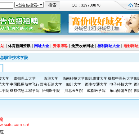
QQ：329700870
建站
┊
体育新闻资讯
┊
网址大全
┊
资讯博客
┊
免费收录网址
┊
福利网址大全
┊
电影网址
息职业技术学院
族大学
成都理工大学
西华大学
西南科技大学
四川农业大学
成都中医药大学
四
范大学
中国民用航空飞行
西南石油大学
四川大学
西南交通大学
电子科技大学
西
工学院
成都信息工程学院
泸州医学院
川北医学院
成都医学院
乐山师范学院
四
院
w.scitc.com.cn/
院