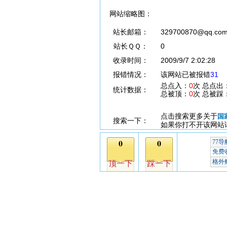
网站缩略图：
站长邮箱：
329700870@qq.co
站长ＱＱ：
0
收录时间：
2009/9/7 2:02:28
报错情况：
该网站已被报错
31
总点入：
0
次 总点出
统计数据：
总被顶：
0
次 总被踩
点击搜索更多关于
国
搜索一下：
如果你打不开该网站