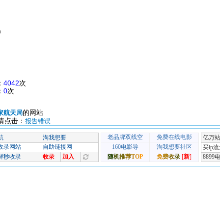
m
：
4042
次
：
0
次
的网站
家航天局
请点击：
报告错误