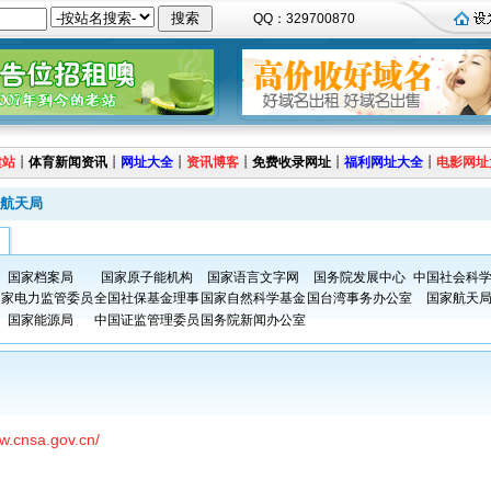
QQ：329700870
建站
┊
体育新闻资讯
┊
网址大全
┊
资讯博客
┊
免费收录网址
┊
福利网址大全
┊
电影网址
航天局
国家档案局
国家原子能机构
国家语言文字网
国务院发展中心
中国社会科
国家电力监管委员
全国社保基金理事
国家自然科学基金
国台湾事务办公室
国家航天
国家能源局
中国证监管理委员
国务院新闻办公室
ww.cnsa.gov.cn/