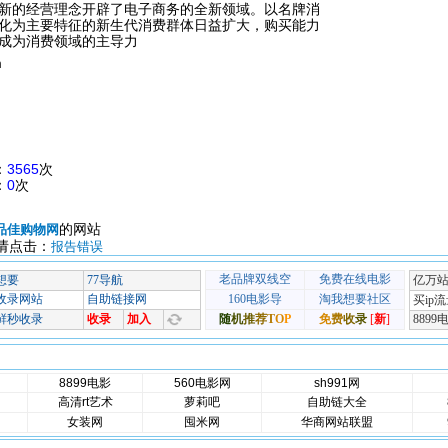
新的经营理念开辟了电子商务的全新领域。以名牌消
化为主要特征的新生代消费群体日益扩大，购买能力
成为消费领域的主导力
m
：
3565
次
：
0
次
的网站
品佳购物网
请点击：
报告错误
8899电影
560电影网
sh991网
高清rt艺术
萝莉吧
自助链大全
女装网
囤米网
华商网站联盟