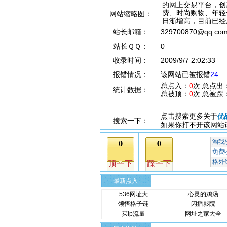
的网上交易平台，创
费、时尚购物、年轻
网站缩略图：
日渐增高，目前已经
站长邮箱：
329700870@qq.co
站长ＱＱ：
0
收录时间：
2009/9/7 2:02:33
报错情况：
该网站已被报错
24
总点入：
0
次 总点出
统计数据：
总被顶：
0
次 总被踩
点击搜索更多关于
优
搜索一下：
如果你打不开该网站
最新点入
536网址大
心灵的鸡汤
领悟格子链
闪播影院
买ip流量
网址之家大全