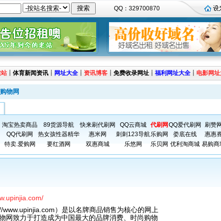
QQ：329700870
建站
┊
体育新闻资讯
┊
网址大全
┊
资讯博客
┊
免费收录网址
┊
福利网址大全
┊
电影网址
购物网
淘宝热卖商品
89货源导航
快来刷代刷网
QQ云商城
代刷网
QQ爱代刷网
刷赞
QQ代刷网
热女孩性器精华
惠米网
刺刺123导航
乐购网
娄底在线
惠惠
特卖.爱购网
要红酒网
双惠商城
乐悠网
乐贝网
优利淘商城
易购商
w.upinjia.com/
//www.upinjia.com）是以名牌商品销售为核心的网上
物网致力于打造成为中国最大的品牌消费、时尚购物