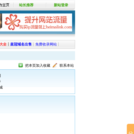
站长推荐
新站登录
大全
┊
皇冠域名出售
┊
免费收录网站
┊
把本页加入收藏
联系本站
网
券
城