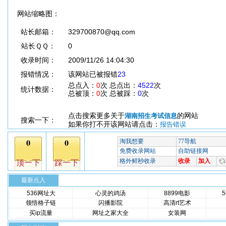
网站缩略图：
站长邮箱：
329700870@qq.com
站长ＱＱ：
0
收录时间：
2009/11/26 14:04:30
报错情况：
该网站已被报错
23
总点入：
0
次 总点出：
4522
次
统计数据：
总被顶：
0
次 总被踩：
0
次
点击搜索更多关于
的网站
湖南招生考试信息
搜索一下：
如果你打不开该网站请点击：
报告错误
最新点入
536网址大
心灵的鸡汤
8899电影
领悟格子链
闪播影院
高清rt艺术
买ip流量
网址之家大全
女装网