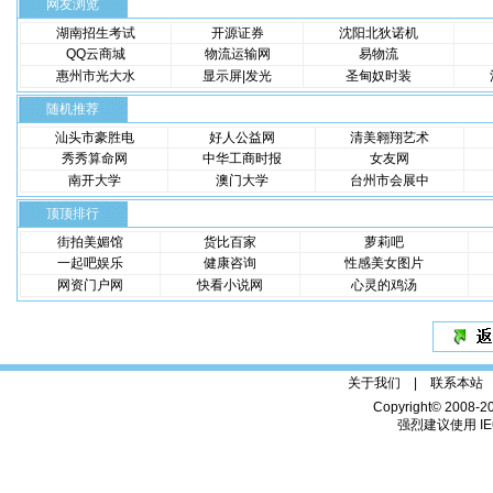
网友浏览
湖南招生考试
开源证券
沈阳北狄诺机
QQ云商城
物流运输网
易物流
惠州市光大水
显示屏|发光
圣甸奴时装
随机推荐
汕头市豪胜电
好人公益网
清美翱翔艺术
秀秀算命网
中华工商时报
女友网
南开大学
澳门大学
台州市会展中
顶顶排行
街拍美媚馆
货比百家
萝莉吧
一起吧娱乐
健康咨询
性感美女图片
网资门户网
快看小说网
心灵的鸡汤
关于我们 |
联系本站
Copyright© 2008-2
强烈建议使用 IE6