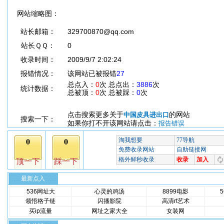
网站缩略图：
站长邮箱：
329700870@qq.com
站长ＱＱ：
0
收录时间：
2009/9/7 2:02:24
报错情况：
该网站已被报错
27
总点入：
0
次 总点出：
3886
次
统计数据：
总被顶：
0
次 总被踩：
0
次
点击搜索更多关于
的网站
中国皮具进出口
搜索一下：
如果你打不开该网站请点击：
报告错误
最新点入
536网址大
心灵的鸡汤
8899电影
领悟格子链
闪播影院
高清rt艺术
买ip流量
网址之家大全
女装网