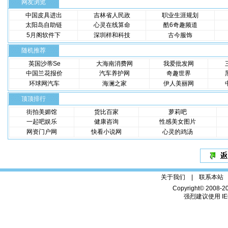
网友浏览
中国皮具进出
吉林省人民政
职业生涯规划
太阳岛自助链
心灵在线算命
酷6奇趣频道
5月阁软件下
深圳样和科技
古今服饰
随机推荐
英国沙蒂Se
大海南消费网
我爱批发网
中国兰花报价
汽车养护网
奇趣世界
环球网汽车
海澜之家
伊人美丽网
顶顶排行
街拍美媚馆
货比百家
萝莉吧
一起吧娱乐
健康咨询
性感美女图片
网资门户网
快看小说网
心灵的鸡汤
关于我们 |
联系本站
Copyright© 2008-2
强烈建议使用 IE6