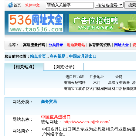
首页
繁体中文
推荐：┊
高速流量代码
┊
分类目录
┊
耐迪斯建站
┊
体育新闻资讯
┊
网址大全
┊
资
站点首页
商务贸易
中国皮具进出口
您目前的位置：
→
→
【相关站点】
【浏览记录】
进口压力罐
注册地址
企骋
济南夜场招聘
木门
温湿度变送器
济
济南宝宝取名
防火门机械网
建材卫浴招商
隧
网站分类：
商务贸易
中国皮具进出口
网站名称：
该站网址：
http://www.cn-pjjck.com/
中国皮具进出口网是专业为皮具及相关行业提供服
网站简介：
户网络平台。