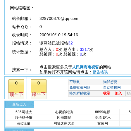
网站缩略图：
站长邮箱：
329700870@qq.com
站长ＱＱ：
0
收录时间：
2009/10/10 19:54:16
报错情况：
该网站已被报错
32
总点入：
0
次 总点出：
3317
次
统计数据：
总被顶：
0
次 总被踩：
0
次
点击搜索更多关于
的网站
人民网海南视窗
搜索一下：
如果你打不开该网站请点击：
报告错误
最新点入
536网址大
心灵的鸡汤
8899电影
领悟格子链
闪播影院
高清rt艺术
买ip流量
网址之家大全
女装网