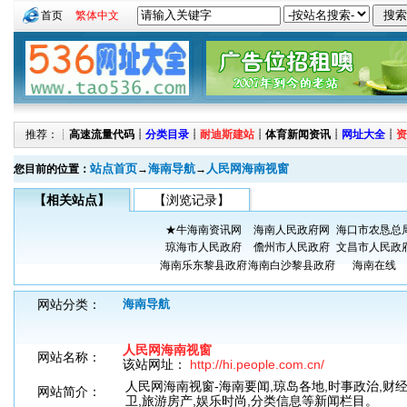
首页
繁体中文
推荐：┊
高速流量代码
┊
分类目录
┊
耐迪斯建站
┊
体育新闻资讯
┊
网址大全
┊
资
站点首页
海南导航
人民网海南视窗
您目前的位置：
→
→
【相关站点】
【浏览记录】
★牛海南资讯网
海南人民政府网
海口市农恳总
琼海市人民政府
儋州市人民政府
文昌市人民政
海南乐东黎县政府
海南白沙黎县政府
海南在线
网站分类：
海南导航
人民网海南视窗
网站名称：
该站网址：
http://hi.people.com.cn/
人民网海南视窗-海南要闻,琼岛各地,时事政治,财经
网站简介：
卫,旅游房产,娱乐时尚,分类信息等新闻栏目。