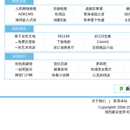
网友浏览
人民网海南视
无锡电视
成都百事通
糖
AOKCMS
性用品
青海省国土资
绍
海同嵌入式培
炫酷E族
简单爱个性摄
太
随机推荐
果子女性天地
581148
好123交换
→免费百度收
下饭电影
Canon[
一尚艺术培训
浙江省商务厅
百部精品小说
顶顶排行
街拍美媚馆
货比百家
萝莉吧
一起吧娱乐
健康咨询
性感美女图片
网资门户网
快看小说网
心灵的鸡汤
关于我们 |
联系本站
Copyright© 2008-2
强烈建议使用 IE6