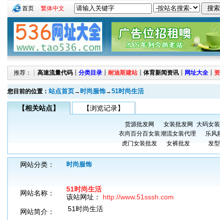
首页
繁体中文
推荐：┊
高速流量代码
┊
分类目录
┊
耐迪斯建站
┊
体育新闻资讯
┊
网址大全
┊
资
站点首页
时尚服饰
51时尚生活
您目前的位置：
→
→
【相关站点】
【浏览记录】
货源批发网
女装批发网
大码女装
衣尚百分百女装
潮流女装代理
乐风
虎门女装批发
女裤批发
发型
网站分类：
时尚服饰
51时尚生活
网站名称：
该站网址：
http://www.51sssh.com
51时尚生活
网站简介：