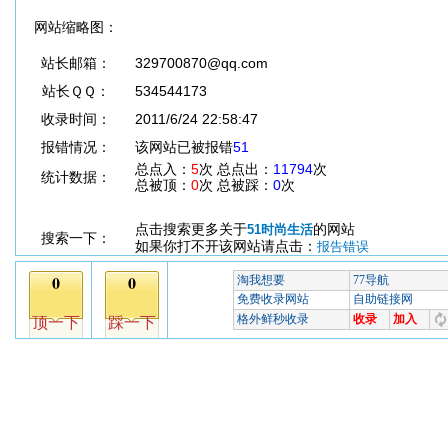
网站缩略图：
站长邮箱：
329700870@qq.com
站长ＱＱ：
534544173
收录时间：
2011/6/24 22:58:47
报错情况：
该网站已被报错
51
总点入：
5
次 总点出：
11794
次
统计数据：
总被顶：
0
次 总被踩：
0
次
点击搜索更多关于
的网站
51时尚生活
搜索一下：
如果你打不开该网站请点击：
报告错误