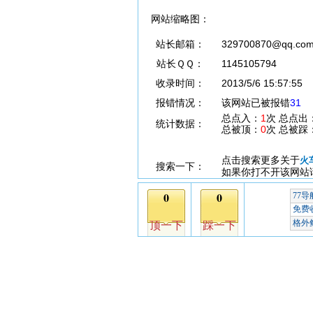
网站缩略图：
站长邮箱：
329700870@qq.co
站长ＱＱ：
1145105794
收录时间：
2013/5/6 15:57:55
报错情况：
该网站已被报错
31
总点入：
1
次 总点出
统计数据：
总被顶：
0
次 总被踩
点击搜索更多关于
火
搜索一下：
如果你打不开该网站