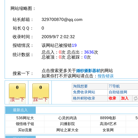
网站缩略图：
站长邮箱：
329700870@qq.com
站长ＱＱ：
0
收录时间：
2009/9/7 2:02:32
报错情况：
该网站已被报错
19
总点入：
0
次 总点出：
3636
次
统计数据：
总被顶：
0
次 总被踩：
0
次
点击搜索更多关于
的网站
婚纱摄影器材
搜索一下：
如果你打不开该网站请点击：
报告错误
最新点入
536网址大
心灵的鸡汤
8899电影
领悟格子链
闪播影院
高清rt艺术
买ip流量
网址之家大全
女装网