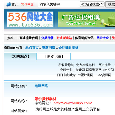
首页
繁体中文
推荐：┊
高速流量代码
┊
分类目录
┊
耐迪斯建站
┊
体育新闻资讯
┊
网址大全
┊
资
站点首页
电脑网络
婚纱摄影器材
您目前的位置：
→
→
【相关站点】
【浏览记录】
秒收录导航
免费在线电影
买ip流量
企骋伟业
微赚网-网赚资
万网域名空间
日日来商城yy
卡盟评测网
32货源网
网站分类：
电脑网络
婚纱摄影器材
网站名称：
该站网址：
http://www.wedipo.com/
为得网全球最大的结婚产业网上交易平台
网站简介：