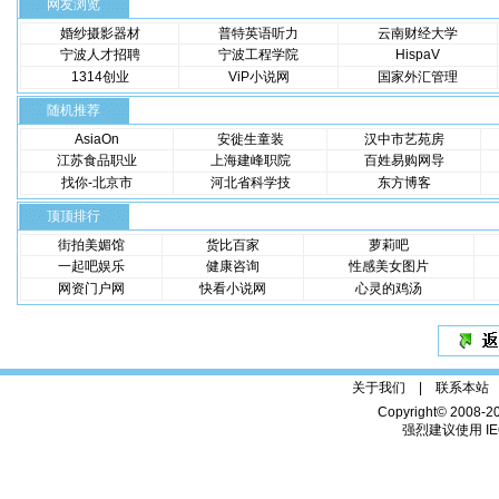
网友浏览
婚纱摄影器材
普特英语听力
云南财经大学
宁波人才招聘
宁波工程学院
HispaV
1314创业
ViP小说网
国家外汇管理
随机推荐
AsiaOn
安徙生童装
汉中市艺苑房
江苏食品职业
上海建峰职院
百姓易购网导
找你-北京市
河北省科学技
东方博客
顶顶排行
街拍美媚馆
货比百家
萝莉吧
一起吧娱乐
健康咨询
性感美女图片
网资门户网
快看小说网
心灵的鸡汤
关于我们 |
联系本站
Copyright© 2008-2
强烈建议使用 IE6