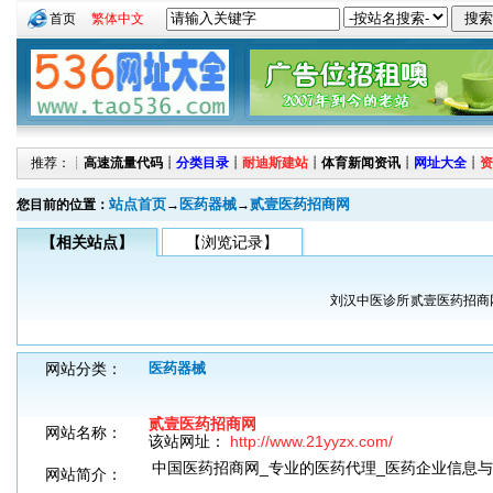
首页
繁体中文
推荐：┊
高速流量代码
┊
分类目录
┊
耐迪斯建站
┊
体育新闻资讯
┊
网址大全
┊
资
站点首页
医药器械
贰壹医药招商网
您目前的位置：
→
→
【相关站点】
【浏览记录】
刘汉中医诊所
贰壹医药招商
网站分类：
医药器械
贰壹医药招商网
网站名称：
该站网址：
http://www.21yyzx.com/
中国医药招商网_专业的医药代理_医药企业信息与
网站简介：