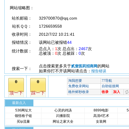
网站缩略图：
站长邮箱：
329700870@qq.com
站长ＱＱ：
1726659558
收录时间：
2012/7/22 10:21:41
报错情况：
该网站已被报错
44
总点入：
1
次 总点出：
2467
次
统计数据：
总被顶：
0
次 总被踩：
0
次
点击搜索更多关于
的网站
贰壹医药招商网
搜索一下：
如果你打不开该网站请点击：
报告错误
最新点入
536网址大
心灵的鸡汤
8899电影
领悟格子链
闪播影院
高清rt艺术
买ip流量
网址之家大全
女装网