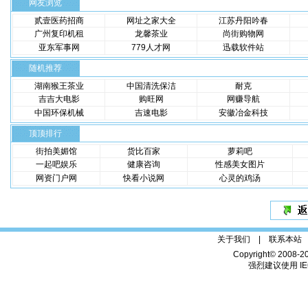
网友浏览
贰壹医药招商
网址之家大全
江苏丹阳吟春
广州复印机租
龙馨茶业
尚街购物网
亚东军事网
779人才网
迅载软件站
随机推荐
湖南猴王茶业
中国清洗保洁
耐克
吉吉大电影
购旺网
网赚导航
中国环保机械
吉速电影
安徽冶金科技
顶顶排行
街拍美媚馆
货比百家
萝莉吧
一起吧娱乐
健康咨询
性感美女图片
网资门户网
快看小说网
心灵的鸡汤
关于我们 |
联系本站
Copyright© 2008-2
强烈建议使用 IE6