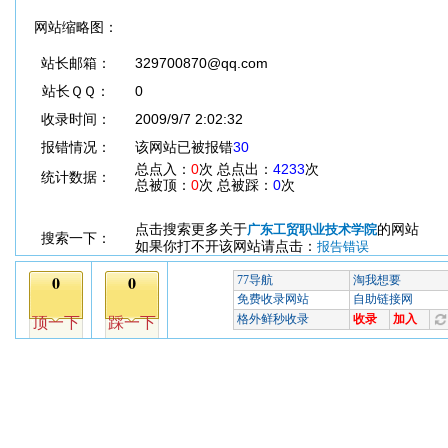
网站缩略图：
站长邮箱：
329700870@qq.com
站长ＱＱ：
0
收录时间：
2009/9/7 2:02:32
报错情况：
该网站已被报错
30
总点入：
0
次 总点出：
4233
次
统计数据：
总被顶：
0
次 总被踩：
0
次
点击搜索更多关于
的网站
广东工贸职业技术学院
搜索一下：
如果你打不开该网站请点击：
报告错误