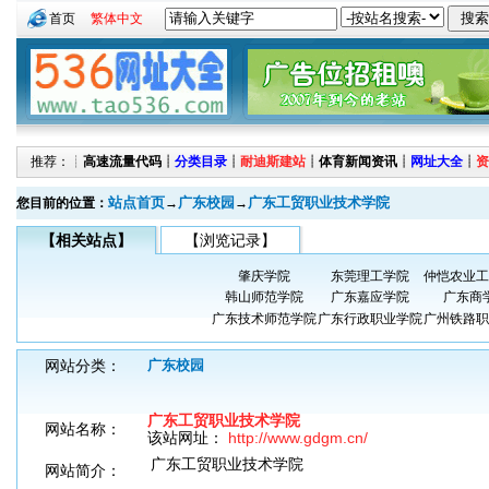
首页
繁体中文
推荐：┊
高速流量代码
┊
分类目录
┊
耐迪斯建站
┊
体育新闻资讯
┊
网址大全
┊
资
站点首页
广东校园
广东工贸职业技术学院
您目前的位置：
→
→
【相关站点】
【浏览记录】
肇庆学院
东莞理工学院
仲恺农业工
韩山师范学院
广东嘉应学院
广东商
广东技术师范学院
广东行政职业学院
广州铁路职
网站分类：
广东校园
广东工贸职业技术学院
网站名称：
该站网址：
http://www.gdgm.cn/
广东工贸职业技术学院
网站简介：