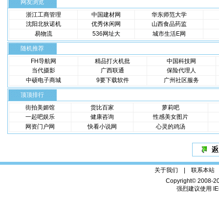
网友浏览
浙江工商管理
中国建材网
华东师范大学
沈阳北狄诺机
优秀休闲网
山西食品药监
易物流
536网址大
城市生活E网
随机推荐
FH导航网
精品打火机批
中国科技网
当代摄影
广西联通
保险代理人
中硕电子商城
9要下载软件
广州社区服务
顶顶排行
街拍美媚馆
货比百家
萝莉吧
一起吧娱乐
健康咨询
性感美女图片
网资门户网
快看小说网
心灵的鸡汤
关于我们 |
联系本站
Copyright© 2008-2
强烈建议使用 IE6