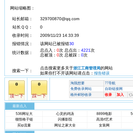
网站缩略图：
站长邮箱：
329700870@qq.com
站长ＱＱ：
0
收录时间：
2009/11/23 14:33:39
报错情况：
该网站已被报错
30
总点入：
0
次 总点出：
4221
次
统计数据：
总被顶：
0
次 总被踩：
0
次
点击搜索更多关于
的网站
浙江工商管理局
搜索一下：
如果你打不开该网站请点击：
报告错误
最新点入
536网址大
心灵的鸡汤
8899电影
领悟格子链
闪播影院
高清rt艺术
买ip流量
网址之家大全
女装网