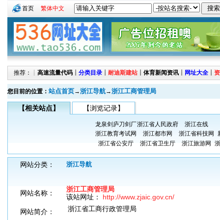
首页
繁体中文
推荐：┊
高速流量代码
┊
分类目录
┊
耐迪斯建站
┊
体育新闻资讯
┊
网址大全
┊
资
站点首页
浙江导航
浙江工商管理局
您目前的位置：
→
→
【相关站点】
【浏览记录】
龙泉剑庐刀剑厂
浙江省人民政府
浙江在线
浙江教育考试网
浙江都市网
浙江省科技网
浙江省公安厅
浙江省卫生厅
浙江旅游网
网站分类：
浙江导航
浙江工商管理局
网站名称：
该站网址：
http://www.zjaic.gov.cn/
浙江省工商行政管理局
网站简介：