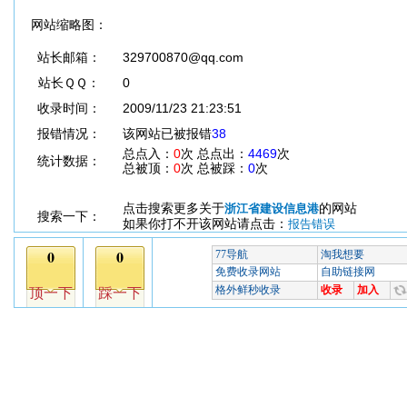
网站缩略图：
站长邮箱：
329700870@qq.com
站长ＱＱ：
0
收录时间：
2009/11/23 21:23:51
报错情况：
该网站已被报错
38
总点入：
0
次 总点出：
4469
次
统计数据：
总被顶：
0
次 总被踩：
0
次
点击搜索更多关于
的网站
浙江省建设信息港
搜索一下：
如果你打不开该网站请点击：
报告错误