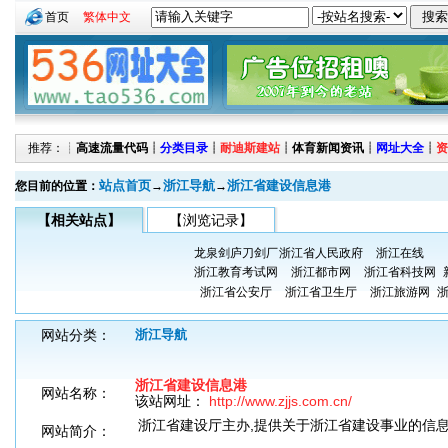
首页
繁体中文
推荐：┊
高速流量代码
┊
分类目录
┊
耐迪斯建站
┊
体育新闻资讯
┊
网址大全
┊
资
站点首页
浙江导航
浙江省建设信息港
您目前的位置：
→
→
【相关站点】
【浏览记录】
龙泉剑庐刀剑厂
浙江省人民政府
浙江在线
浙江教育考试网
浙江都市网
浙江省科技网
浙江省公安厅
浙江省卫生厅
浙江旅游网
网站分类：
浙江导航
浙江省建设信息港
网站名称：
该站网址：
http://www.zjjs.com.cn/
浙江省建设厅主办,提供关于浙江省建设事业的信
网站简介：