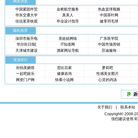
网友浏览
中国紧固件贸
金桥航空服务
热血篮球视频
华东交通大学
真美人
中国茶叶网
佳信茗茶铁观
毕业设计指导
健享羽毛球
随机推荐
深圳市振升电
亲娃娃网络
广东医学院
华尔街日报[
IT知道网
中国市场营销
天津城市建设
酒家网址导航
芬迪服饰
顶顶排行
街拍美媚馆
货比百家
萝莉吧
一起吧娱乐
健康咨询
性感美女图片
网资门户网
快看小说网
心灵的鸡汤
关于我们 |
联系本站
Copyright© 2008-2
强烈建议使用 IE6