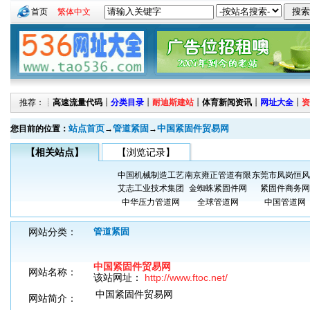
首页
繁体中文
推荐：┊
高速流量代码
┊
分类目录
┊
耐迪斯建站
┊
体育新闻资讯
┊
网址大全
┊
资
站点首页
管道紧固
中国紧固件贸易网
您目前的位置：
→
→
【相关站点】
【浏览记录】
中国机械制造工艺
南京雍正管道有限
东莞市凤岗恒风
艾志工业技术集团
金蜘蛛紧固件网
紧固件商务网
中华压力管道网
全球管道网
中国管道网
网站分类：
管道紧固
中国紧固件贸易网
网站名称：
该站网址：
http://www.ftoc.net/
中国紧固件贸易网
网站简介：