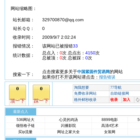
网站缩略图：
站长邮箱：
329700870@qq.com
站长ＱＱ：
0
收录时间：
2009/9/7 2:02:24
报错情况：
该网站已被报错
33
总点入：
0
次 总点出：
4150
次
统计数据：
总被顶：
0
次 总被踩：
0
次
点击搜索更多关于
的网站
中国紧固件贸易网
搜索一下：
如果你打不开该网站请点击：
报告错误
最新点入
536网址大
心灵的鸡汤
8899电影
领悟格子链
闪播影院
高清rt艺术
买ip流量
网址之家大全
女装网