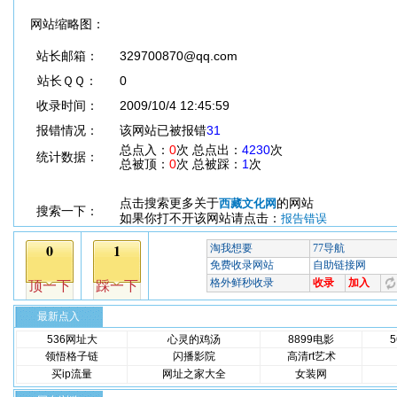
网站缩略图：
站长邮箱：
329700870@qq.com
站长ＱＱ：
0
收录时间：
2009/10/4 12:45:59
报错情况：
该网站已被报错
31
总点入：
0
次 总点出：
4230
次
统计数据：
总被顶：
0
次 总被踩：
1
次
点击搜索更多关于
的网站
西藏文化网
搜索一下：
如果你打不开该网站请点击：
报告错误
最新点入
536网址大
心灵的鸡汤
8899电影
领悟格子链
闪播影院
高清rt艺术
买ip流量
网址之家大全
女装网