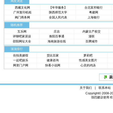
网友浏览
西藏文化网
【年华服务】
台北富邦银行
广州复印机租
陕西师范大学
粤建网
阀门商务网
全国人民代表
上海银行
随机推荐
互乐网
庄吉
内蒙古产权交
评聊吧家居设
衡阳百事通
漫联
邵阳网址大全
海南旅游在线
百腾城市
顶顶排行
街拍美媚馆
货比百家
萝莉吧
一起吧娱乐
健康咨询
性感美女图片
网资门户网
快看小说网
心灵的鸡汤
关于我们 |
联系本站
Copyright© 2008-2
强烈建议使用 IE6