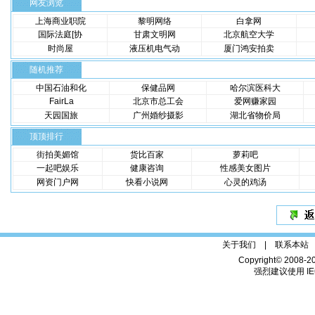
网友浏览
上海商业职院
黎明网络
白拿网
国际法庭[协
甘肃文明网
北京航空大学
时尚屋
液压机电气动
厦门鸿安拍卖
随机推荐
中国石油和化
保健品网
哈尔滨医科大
FairLa
北京市总工会
爱网赚家园
天园国旅
广州婚纱摄影
湖北省物价局
顶顶排行
街拍美媚馆
货比百家
萝莉吧
一起吧娱乐
健康咨询
性感美女图片
网资门户网
快看小说网
心灵的鸡汤
关于我们 |
联系本站
Copyright© 2008-2
强烈建议使用 IE6