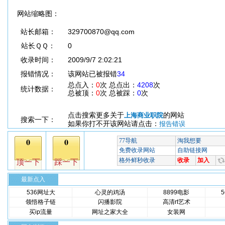
网站缩略图：
站长邮箱：
329700870@qq.com
站长ＱＱ：
0
收录时间：
2009/9/7 2:02:21
报错情况：
该网站已被报错
34
总点入：
0
次 总点出：
4208
次
统计数据：
总被顶：
0
次 总被踩：
0
次
点击搜索更多关于
的网站
上海商业职院
搜索一下：
如果你打不开该网站请点击：
报告错误
最新点入
536网址大
心灵的鸡汤
8899电影
领悟格子链
闪播影院
高清rt艺术
买ip流量
网址之家大全
女装网