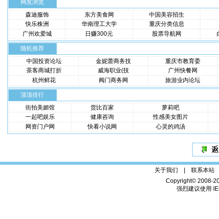
网友浏览
森迪服饰
东方美食网
中国美容招生
快乐株洲
华南理工大学
重庆分类信息
广州欢爱城
日赚300元
股票导航网
随机推荐
中国投资论坛
金妮蕾商务技
重庆市教育委
茶客商城打折
威海职业(技
广州快餐网
杭州鲜花
阀门商务网
旅游业内论坛
顶顶排行
街拍美媚馆
货比百家
萝莉吧
一起吧娱乐
健康咨询
性感美女图片
网资门户网
快看小说网
心灵的鸡汤
关于我们 |
联系本站
Copyright© 2008-2
强烈建议使用 IE6