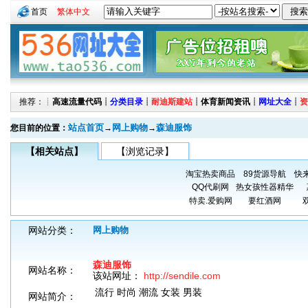
首页
繁体中文
推荐：┊
高速流量代码
┊
分类目录
┊
耐迪斯建站
┊
体育新闻资讯
┊
网址大全
┊
资
站点首页
网上购物
森迪服饰
您目前的位置：
→
→
【相关站点】
【浏览记录】
淘宝热卖商品
89货源导航
快
QQ代刷网
热女孩性器精华
特卖.爱购网
要红酒网
网站分类：
网上购物
森迪服饰
网站名称：
该站网址：
http://sendile.com
流行 时尚 潮流 女装 男装
网站简介：