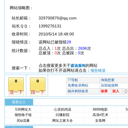
网站缩略图：
站长邮箱：
329700870@qq.com
站长ＱＱ：
1399276131
收录时间：
2010/5/14 18:48:00
报错情况：
该网站已被报错
28
总点入：
1
次 总点出：
2696
次
统计数据：
总被顶：
0
次 总被踩：
0
次
点击搜索更多关于
的网站
森迪服饰
搜索一下：
如果你打不开该网站请点击：
报告错误
最新点入
536网址大
心灵的鸡汤
8899电影
领悟格子链
闪播影院
高清rt艺术
买ip流量
网址之家大全
女装网