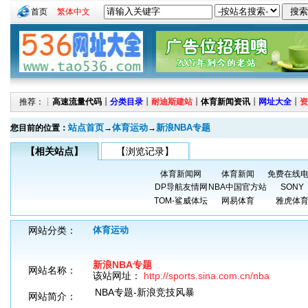
首页
繁体中文
推荐：┊
高速流量代码
┊
分类目录
┊
耐迪斯建站
┊
体育新闻资讯
┊
网址大全
┊
资
站点首页
体育运动
新浪NBA专题
您目前的位置：
→
→
【相关站点】
【浏览记录】
体育新闻网
体育新闻
免费在线
DP导航友情网
NBA中国官方站
SONY
TOM-鲨威体坛
网易体育
雅虎体
网站分类：
体育运动
新浪NBA专题
网站名称：
该站网址：
http://sports.sina.com.cn/nba
NBA专题-新浪竞技风暴
网站简介：