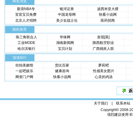
网友浏览
新浪NBA专
银河证券
波西米亚大摆
宜宣宝贝免费
中国龙母网
快看小说网
北京人才招聘
美少女战士论
医药招商
随机推荐
珠三角联合人
华体网
发现[英]
工业MODE
湖南新闻网
陕西航空职业
哈尔滨银行
宝贝计划
广西残疾人联
顶顶排行
街拍美媚馆
货比百家
萝莉吧
一起吧娱乐
健康咨询
性感美女图片
网资门户网
快看小说网
心灵的鸡汤
关于我们 |
联系本站
Copyright© 2008-2
强烈建议使用 IE6