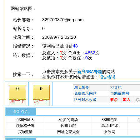
网站缩略图：
站长邮箱：
329700870@qq.com
站长ＱＱ：
0
收录时间：
2009/9/7 2:02:20
报错情况：
该网站已被报错
48
总点入：
0
次 总点出：
4862
次
统计数据：
总被顶：
0
次 总被踩：
0
次
点击搜索更多关于
的网站
新浪NBA专题
搜索一下：
如果你打不开该网站请点击：
报告错误
最新点入
536网址大
心灵的鸡汤
8899电影
领悟格子链
闪播影院
高清rt艺术
买ip流量
网址之家大全
女装网