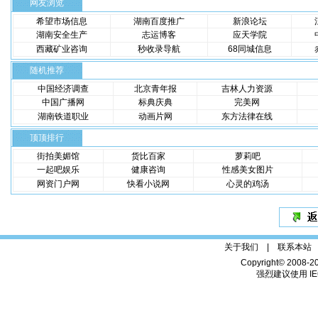
网友浏览
希望市场信息
湖南百度推广
新浪论坛
湖南安全生产
志运博客
应天学院
西藏矿业咨询
秒收录导航
68同城信息
随机推荐
中国经济调查
北京青年报
吉林人力资源
中国广播网
标典庆典
完美网
湖南铁道职业
动画片网
东方法律在线
顶顶排行
街拍美媚馆
货比百家
萝莉吧
一起吧娱乐
健康咨询
性感美女图片
网资门户网
快看小说网
心灵的鸡汤
关于我们 |
联系本站
Copyright© 2008-2
强烈建议使用 IE6