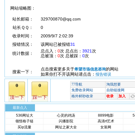
网站缩略图：
站长邮箱：
329700870@qq.com
站长ＱＱ：
0
收录时间：
2009/9/7 2:02:39
报错情况：
该网站已被报错
31
总点入：
0
次 总点出：
3921
次
统计数据：
总被顶：
0
次 总被踩：
0
次
点击搜索更多关于
的网站
希望市场信息咨询
搜索一下：
如果你打不开该网站请点击：
报告错误
最新点入
536网址大
心灵的鸡汤
8899电影
领悟格子链
闪播影院
高清rt艺术
买ip流量
网址之家大全
女装网