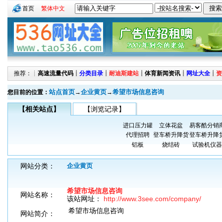
首页
繁体中文
推荐：┊
高速流量代码
┊
分类目录
┊
耐迪斯建站
┊
体育新闻资讯
┊
网址大全
┊
资
站点首页
企业黄页
希望市场信息咨询
您目前的位置：
→
→
【相关站点】
【浏览记录】
进口压力罐
立体花盆
易客酷分销
代理招聘
登车桥升降货
登车桥升降
铝板
烧结砖
试验机仪器
网站分类：
企业黄页
希望市场信息咨询
网站名称：
该站网址：
http://www.3see.com/company/
希望市场信息咨询
网站简介：