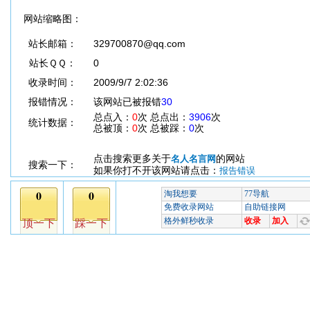
网站缩略图：
站长邮箱：
329700870@qq.com
站长ＱＱ：
0
收录时间：
2009/9/7 2:02:36
报错情况：
该网站已被报错
30
总点入：
0
次 总点出：
3906
次
统计数据：
总被顶：
0
次 总被踩：
0
次
点击搜索更多关于
的网站
名人名言网
搜索一下：
如果你打不开该网站请点击：
报告错误