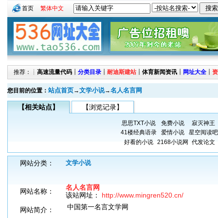
首页
繁体中文
推荐：┊
高速流量代码
┊
分类目录
┊
耐迪斯建站
┊
体育新闻资讯
┊
网址大全
┊
资
站点首页
文学小说
名人名言网
您目前的位置：
→
→
【相关站点】
【浏览记录】
思思TXT小说
免费小说
寂灭神王
41楼经典语录
爱情小说
星空阅读吧
好看的小说
2168小说网
代发论文
网站分类：
文学小说
名人名言网
网站名称：
该站网址：
http://www.mingren520.cn/
中国第一名言文学网
网站简介：