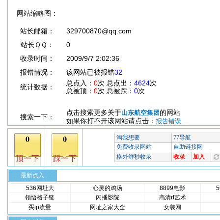
网站缩略图：
站长邮箱：
329700870@qq.com
站长ＱＱ：
0
收录时间：
2009/9/7 2:02:36
报错情况：
该网站已被报错
32
总点入：
0
次 总点出：
4624
次
统计数据：
总被顶：
0
次 总被踩：
0
次
点击搜索更多关于
的网站
山东航空集团
搜索一下：
如果你打不开该网站请点击：
报告错误
最新点入
536网址大
心灵的鸡汤
8899电影
领悟格子链
闪播影院
高清rt艺术
买ip流量
网址之家大全
女装网