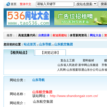
首页
繁体中文
推荐：┊
高速流量代码
┊
分类目录
┊
耐迪斯建站
┊
体育新闻资讯
┊
网址大全
┊
资
站点首页
山东导航
山东航空集团
您目前的位置：
→
→
【相关站点】
【浏览记录】
复合土工膜
塑料板材
山东省人民政府
新华网山东频道
齐
人民网-山东视窗
联通山东分公司
山东
网站分类：
山东导航
山东航空集团
网站名称：
该站网址：
http://www.shandongair.com.cn/
山东航空集团
网站简介：