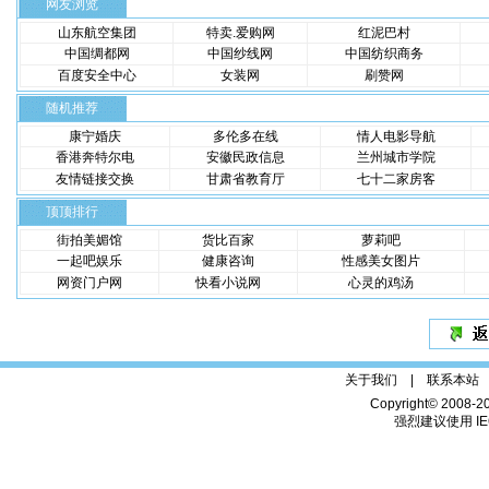
网友浏览
山东航空集团
特卖.爱购网
红泥巴村
中国绸都网
中国纱线网
中国纺织商务
百度安全中心
女装网
刷赞网
随机推荐
康宁婚庆
多伦多在线
情人电影导航
香港奔特尔电
安徽民政信息
兰州城市学院
友情链接交换
甘肃省教育厅
七十二家房客
顶顶排行
街拍美媚馆
货比百家
萝莉吧
一起吧娱乐
健康咨询
性感美女图片
网资门户网
快看小说网
心灵的鸡汤
关于我们 |
联系本站
Copyright© 2008-2
强烈建议使用 IE6