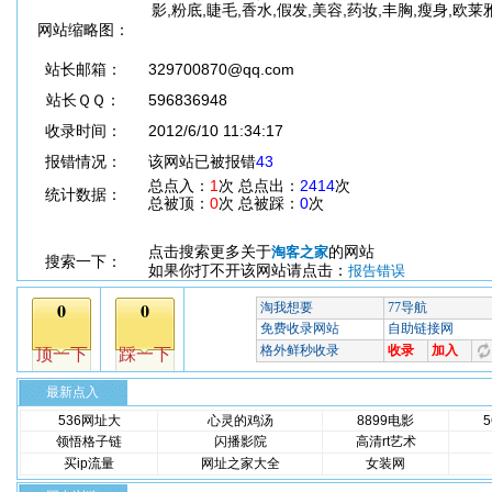
影,粉底,睫毛,香水,假发,美容,药妆,丰胸,瘦身,欧莱
网站缩略图：
站长邮箱：
329700870@qq.com
站长ＱＱ：
596836948
收录时间：
2012/6/10 11:34:17
报错情况：
该网站已被报错
43
总点入：
1
次 总点出：
2414
次
统计数据：
总被顶：
0
次 总被踩：
0
次
点击搜索更多关于
的网站
淘客之家
搜索一下：
如果你打不开该网站请点击：
报告错误
最新点入
536网址大
心灵的鸡汤
8899电影
领悟格子链
闪播影院
高清rt艺术
买ip流量
网址之家大全
女装网