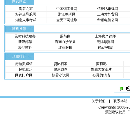
网友浏览
淘客之家
中国锯工业网
信誉吧赚钱网
好评店导航网
浙江教研网
上海对外贸易
湖南人事考试
全天下网址导
华硕电脑公司
随机推荐
及时科技服务
黑与白
上海房产律师
新浪邮箱
海南白沙黎县
无忧母婴网
极品软件
红豆服饰
解放报[法]
顶顶排行
街拍美媚馆
货比百家
萝莉吧
一起吧娱乐
健康咨询
性感美女图片
网资门户网
快看小说网
心灵的鸡汤
关于我们 |
联系本站
Copyright© 2008-2
强烈建议使用 IE6