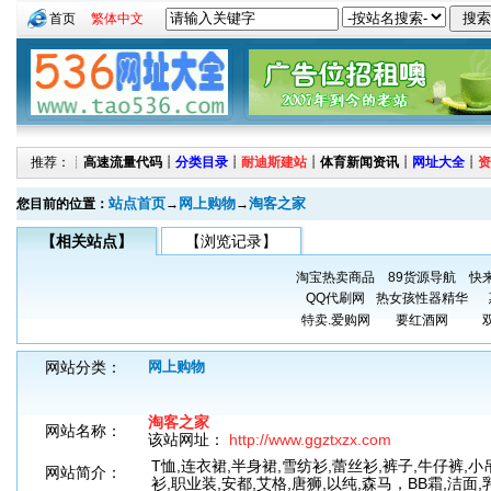
首页
繁体中文
推荐：┊
高速流量代码
┊
分类目录
┊
耐迪斯建站
┊
体育新闻资讯
┊
网址大全
┊
资
站点首页
网上购物
淘客之家
您目前的位置：
→
→
【相关站点】
【浏览记录】
淘宝热卖商品
89货源导航
快
QQ代刷网
热女孩性器精华
特卖.爱购网
要红酒网
网站分类：
网上购物
淘客之家
网站名称：
该站网址：
http://www.ggztxzx.com
T恤,连衣裙,半身裙,雪纺衫,蕾丝衫,裤子,牛仔裤,小吊
网站简介：
衫,职业装,安都,艾格,唐狮,以纯,森马，BB霜,洁面,