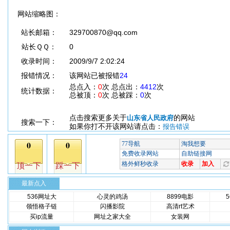
网站缩略图：
站长邮箱：
329700870@qq.com
站长ＱＱ：
0
收录时间：
2009/9/7 2:02:24
报错情况：
该网站已被报错
24
总点入：
0
次 总点出：
4412
次
统计数据：
总被顶：
0
次 总被踩：
0
次
点击搜索更多关于
的网站
山东省人民政府
搜索一下：
如果你打不开该网站请点击：
报告错误
最新点入
536网址大
心灵的鸡汤
8899电影
领悟格子链
闪播影院
高清rt艺术
买ip流量
网址之家大全
女装网