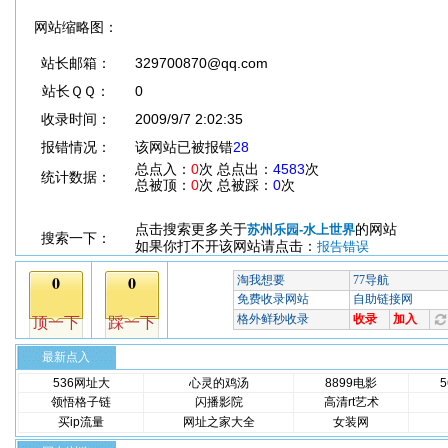
网站缩略图：
站长邮箱：
329700870@qq.com
站长ＱＱ：
0
收录时间：
2009/9/7 2:02:35
报错情况：
该网站已被报错
28
总点入：
0
次 总点出：
4583
次
统计数据：
总被顶：
0
次 总被踩：
0
次
点击搜索更多关于
的网站
苏州乐园-水上世界
搜索一下：
如果你打不开该网站请点击：
报告错误
最新点入
536网址大
心灵的鸡汤
8899电影
领悟格子链
闪播影院
高清rt艺术
买ip流量
网址之家大全
女装网