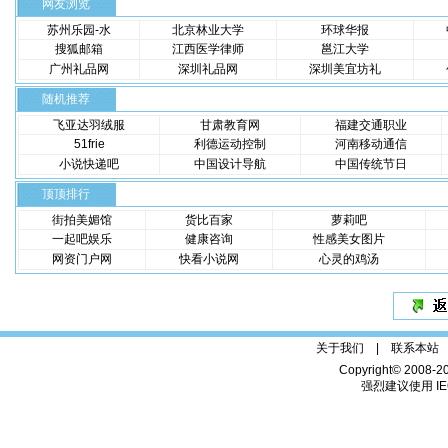
网友浏览
苏州乐园-水
北京林业大学
环球华报
搜狐邮箱
江西医学律师
邕江大学
广州礼品网
深圳礼品网
深圳美宜坊礼
随机推荐
飞亚达羽绒服
甘肃教育网
福建交通职业
51frie
利德运动控制
河南移动通信
小说快递吧
中国设计导航
中国传统节日
顶顶排行
街拍美媚馆
货比百家
萝莉吧
一起吧娱乐
健康咨询
性感美女图片
网资门户网
快看小说网
心灵的鸡汤
关于我们 |
联系本站
Copyright© 2008-2
强烈建议使用 IE6