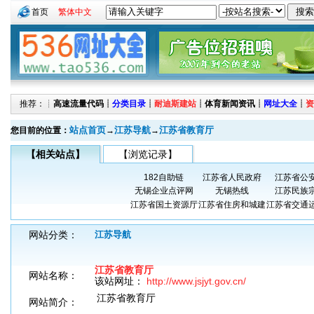
首页
繁体中文
推荐：┊
高速流量代码
┊
分类目录
┊
耐迪斯建站
┊
体育新闻资讯
┊
网址大全
┊
资
站点首页
江苏导航
江苏省教育厅
您目前的位置：
→
→
【相关站点】
【浏览记录】
182自助链
江苏省人民政府
江苏省公
无锡企业点评网
无锡热线
江苏民族
江苏省国土资源厅
江苏省住房和城建
江苏省交通
网站分类：
江苏导航
江苏省教育厅
网站名称：
该站网址：
http://www.jsjyt.gov.cn/
江苏省教育厅
网站简介：