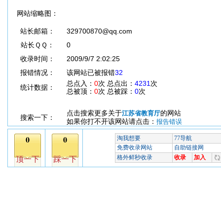
网站缩略图：
站长邮箱：
329700870@qq.com
站长ＱＱ：
0
收录时间：
2009/9/7 2:02:25
报错情况：
该网站已被报错
32
总点入：
0
次 总点出：
4231
次
统计数据：
总被顶：
0
次 总被踩：
0
次
点击搜索更多关于
的网站
江苏省教育厅
搜索一下：
如果你打不开该网站请点击：
报告错误