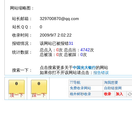
网站缩略图：
站长邮箱：
329700870@qq.com
站长ＱＱ：
0
收录时间：
2009/9/7 2:02:22
报错情况：
该网站已被报错
31
总点入：
0
次 总点出：
4742
次
统计数据：
总被顶：
0
次 总被踩：
0
次
点击搜索更多关于
的网站
中国光大银行
搜索一下：
如果你打不开该网站请点击：
报告错误