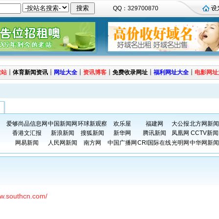
QQ：329700870
建站
┊
体育新闻资讯
┊
网址大全
┊
资讯博客
┊
免费收录网址
┊
福利网址大全
┊
电影网址
爱够尚品信息网
中国新闻网
环球新观察
欢乐屋
福建网
大公报
北方网新闻
香港文汇报
新浪新闻
搜狐新闻
新华网
腾讯新闻
凤凰网
CCTV新闻
网易新闻
人民网新闻
南方网
中国广播网
CRI国际在线
光明网
中华网新闻
ww.southcn.com/