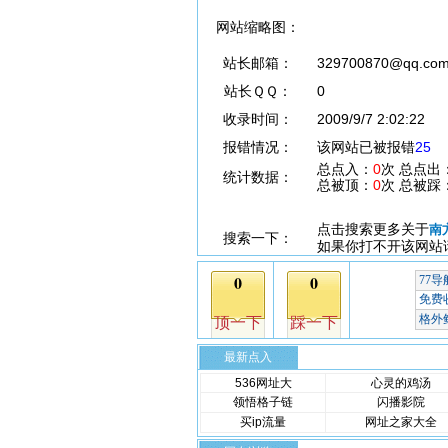
网站缩略图：
站长邮箱：
329700870@qq.co
站长ＱＱ：
0
收录时间：
2009/9/7 2:02:22
报错情况：
该网站已被报错
25
总点入：
0
次 总点出
统计数据：
总被顶：
0
次 总被踩
点击搜索更多关于
南
搜索一下：
如果你打不开该网站
最新点入
536网址大
心灵的鸡汤
领悟格子链
闪播影院
买ip流量
网址之家大全