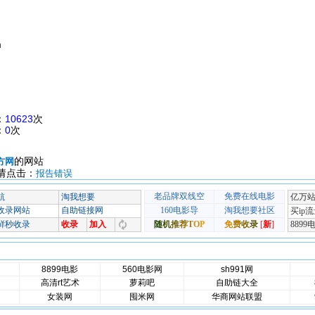
m
：
10623
次
：
0
次
的网站
方网
请点击：
报告错误
8899电影
560电影网
sh991网
高清rt艺术
萝莉吧
自助链大全
女装网
囤米网
华商网站联盟