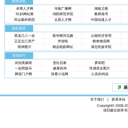
网友浏览
卓博人才网
河南广播网
湖南卫视
91好网站测
绵阳师范学院
教师港湾
民众眼科医院
太原人才网
中国动漫人才
随机推荐
黑龙江八一农
新华网河北频
云南经济管理
正定志江房产
伴游啦
粮食物流网
凯神图片
精品电影网址
湖北民族学院
顶顶排行
街拍美媚馆
货比百家
萝莉吧
一起吧娱乐
健康咨询
性感美女图片
网资门户网
快看小说网
心灵的鸡汤
关于我们 |
联系本站
Copyright© 2008-2
强烈建议使用 IE6