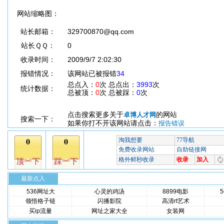
网站缩略图：
站长邮箱：
329700870@qq.com
站长ＱＱ：
0
收录时间：
2009/9/7 2:02:30
报错情况：
该网站已被报错
34
总点入：
0
次 总点出：
3993
次
统计数据：
总被顶：
0
次 总被踩：
0
次
点击搜索更多关于
的网站
卓博人才网
搜索一下：
如果你打不开该网站请点击：
报告错误
最新点入
536网址大
心灵的鸡汤
8899电影
领悟格子链
闪播影院
高清rt艺术
买ip流量
网址之家大全
女装网