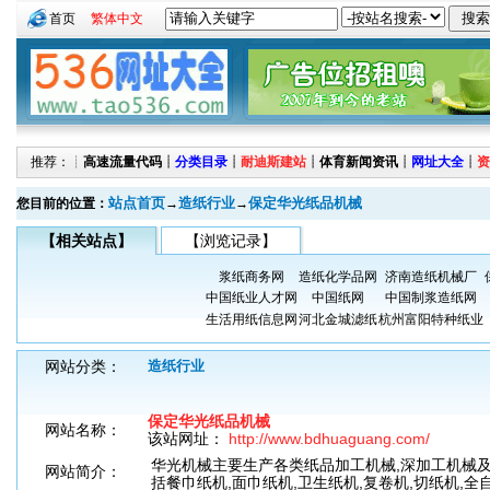
首页
繁体中文
推荐：┊
高速流量代码
┊
分类目录
┊
耐迪斯建站
┊
体育新闻资讯
┊
网址大全
┊
资
站点首页
造纸行业
保定华光纸品机械
您目前的位置：
→
→
【相关站点】
【浏览记录】
浆纸商务网
造纸化学品网
济南造纸机械厂
中国纸业人才网
中国纸网
中国制浆造纸网
生活用纸信息网
河北金城滤纸
杭州富阳特种纸业
网站分类：
造纸行业
保定华光纸品机械
网站名称：
该站网址：
http://www.bdhuaguang.com/
华光机械主要生产各类纸品加工机械,深加工机械
网站简介：
括餐巾纸机,面巾纸机,卫生纸机,复卷机,切纸机,全