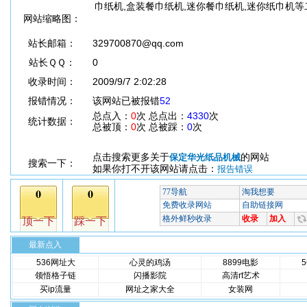
巾纸机,盒装餐巾纸机,迷你餐巾纸机,迷你纸巾机
网站缩略图：
站长邮箱：
329700870@qq.com
站长ＱＱ：
0
收录时间：
2009/9/7 2:02:28
报错情况：
该网站已被报错
52
总点入：
0
次 总点出：
4330
次
统计数据：
总被顶：
0
次 总被踩：
0
次
点击搜索更多关于
的网站
保定华光纸品机械
搜索一下：
如果你打不开该网站请点击：
报告错误
最新点入
536网址大
心灵的鸡汤
8899电影
领悟格子链
闪播影院
高清rt艺术
买ip流量
网址之家大全
女装网