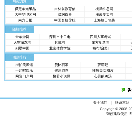
网友浏览
保定华光纸品
吉林省教育信
楼凤性息网
大中华印艺网
汉润仪器
服装专卖网
南方日报
中国名校导航
上海旭日包装
随机推荐
金华游网
深圳市中兰电
四川人事考试
天空游戏网
兵诚网
东方制造网
别墅中国
北京体育学院
福布斯[美]
顶顶排行
街拍美媚馆
货比百家
萝莉吧
一起吧娱乐
健康咨询
性感美女图片
网资门户网
快看小说网
心灵的鸡汤
关于我们 |
联系本站
Copyright© 2008-2
强烈建议使用 IE6